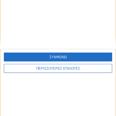
Ανταλλακτικά για ευρετήριο τηλεφώνου 4 κρίκων DURABLE.Άριστη
ποιότητα.
Χαρακτηριστικά
Αρχεία
Φυλλάδιο Κατασκευαστή
Διαθεσιμότητα
ΣΥΜΦΩΝΩ
Τρόποι πληρωμής
Αναλώσιμα
ΠΕΡΙΣΣΟΤΕΡΕΣ ΕΠΙΛΟΓΕΣ
ΑΠΟΣΤΟΛΈΣ ΚΑΙ ΜΕ ΑΝΤΙΚΑΤΑΒΟΛΗ
Εξοδα αποστολής 3,40€,
Κόστος αντικαταβολής 1,90€