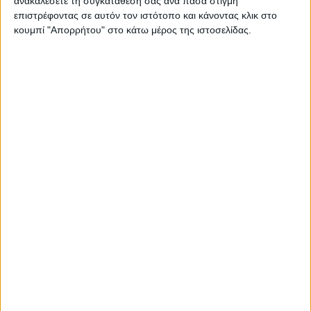
ανακαλέσετε τη συγκατάθεσή σας ανά πάσα στιγμή
επιστρέφοντας σε αυτόν τον ιστότοπο και κάνοντας κλικ στο
κουμπί "Απορρήτου" στο κάτω μέρος της ιστοσελίδας.
€
3.11
€
4.00
Κωδικός
237590
Κατασκευαστή
(MPN):
ΚΩΔΙΚΟΣ:
237590S
Διαθεσιμότητα:
1-3 ημέρες
−
+
ΣΤΟ ΚΑΛΆΘΙ
Περιγραφή