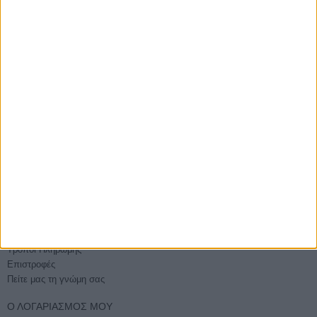
ΑΓΟΡΆΣΤΕ ΧΩΡΊΣ ΕΓΓΡΑΦΉ
Βάλτε την παραγγελία σας και χωρίς εγγραφή
E-PHOTOSHOP.GR
Επικοινωνία
Ποιοί είμαστε
Όροι χρήσης - Ασφάλεια συναλλαγών
Sitemap
ΕΞΥΠΗΡΈΤΗΣΗ
Τρόποι Αποστολής
Τρόποι Πληρωμής
Επιστροφές
Πείτε μας τη γνώμη σας
Ο ΛΟΓΑΡΙΑΣΜΌΣ ΜΟΥ