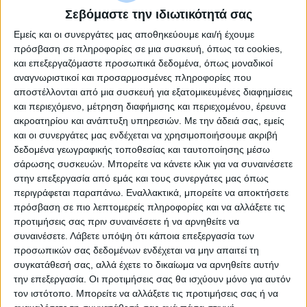
1
απο
1
Σεβόμαστε την ιδιωτικότητά σας
Εμείς και οι συνεργάτες μας αποθηκεύουμε και/ή έχουμε
Ανταλλακτικα Ευρετηρια Τηλεφωνου
πρόσβαση σε πληροφορίες σε μια συσκευή, όπως τα cookies,
και επεξεργαζόμαστε προσωπικά δεδομένα, όπως μοναδικοί
10 Τεμαχια Durable
αναγνωριστικοί και προσαρμοσμένες πληροφορίες που
αποστέλλονται από μια συσκευή για εξατομικευμένες διαφημίσεις
και περιεχόμενο, μέτρηση διαφήμισης και περιεχομένου, έρευνα
ακροατηρίου και ανάπτυξη υπηρεσιών.
Με την άδειά σας, εμείς
- 22%
και οι συνεργάτες μας ενδέχεται να χρησιμοποιήσουμε ακριβή
δεδομένα γεωγραφικής τοποθεσίας και ταυτοποίησης μέσω
σάρωσης συσκευών. Μπορείτε να κάνετε κλικ για να συναινέσετε
στην επεξεργασία από εμάς και τους συνεργάτες μας όπως
περιγράφεται παραπάνω. Εναλλακτικά, μπορείτε να αποκτήσετε
πρόσβαση σε πιο λεπτομερείς πληροφορίες και να αλλάξετε τις
προτιμήσεις σας πριν συναινέσετε ή να αρνηθείτε να
συναινέσετε.
Λάβετε υπόψη ότι κάποια επεξεργασία των
προσωπικών σας δεδομένων ενδέχεται να μην απαιτεί τη
συγκατάθεσή σας, αλλά έχετε το δικαίωμα να αρνηθείτε αυτήν
την επεξεργασία. Οι προτιμήσεις σας θα ισχύουν μόνο για αυτόν
τον ιστότοπο. Μπορείτε να αλλάξετε τις προτιμήσεις σας ή να