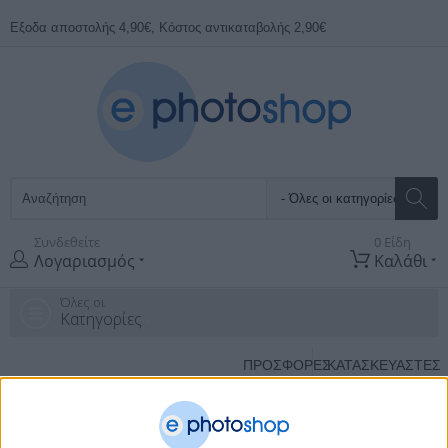
Εξοδα αποστολής 4,90€, Κόστος αντικαταβολής 2,90€
Συνδεθείτε
0 Είδη
Λογαριασμός
Καλάθι
Όλες οι
Κατηγορίες
ΠΡΟΣΦΟΡΕΣ
ΚΑΤΑΣΚΕΥΑΣΤΈΣ
Αρχική Σελίδα
Οργάνωση & Εξοπλισμός γραφείου
Εξοπλισμος
Γραφειου
Ευρετήρια τηλεφωνικά
Ανταλλακτικα Ευρετηρια
Τηλεφωνου 10 Τεμαχια Durable