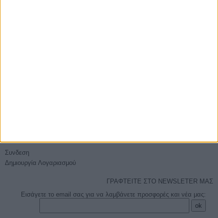
E-PHOTOSHOP.GR
Επικοινωνία
Ποιοί είμαστε
Όροι χρήσης - Ασφάλεια συναλλαγών
Sitemap
ΕΞΥΠΗΡΈΤΗΣΗ
Τρόποι Αποστολής
Τρόποι Πληρωμής
Επιστροφές
Πείτε μας τη γνώμη σας
Ο ΛΟΓΑΡΙΑΣΜΌΣ ΜΟΥ
Συνδεση
Δημιουργία Λογαριασμού
ΓΡΑΦΤΕΙΤΕ ΣΤΟ NEWSLETER ΜΑΣ
Εισάγετε το email σας για να λαμβάνετε προσφορές και νέα μας: