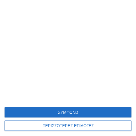
ΑΠΟΣΤΟΛΈΣ ΚΑΙ ΜΕ ΑΝΤΙΚΑΤΑΒΟΛΗ
Εξοδα αποστολής 4,90€,
Κόστος αντικαταβολής 2,90€
ΕΠΙΣΤΡΟΦΈΣ
Δεχόμαστε επιστροφές προϊόντων εντός 20 ημερών από την ημερομηνία
παραλαβής
ΣΥΜΦΩΝΩ
ΑΓΟΡΆΣΤΕ ΧΩΡΊΣ ΕΓΓΡΑΦΉ
ΠΕΡΙΣΣΟΤΕΡΕΣ ΕΠΙΛΟΓΕΣ
Βάλτε την παραγγελία σας και χωρίς εγγραφή