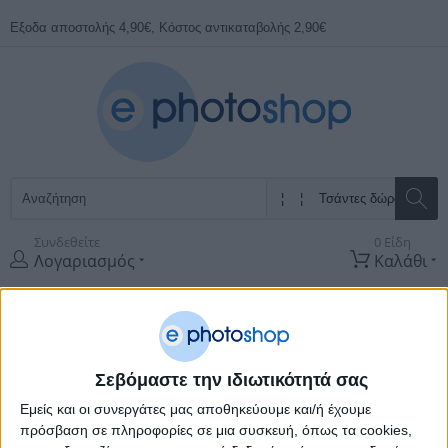
Εξοδα αποστολής 4,90€, Κόστος αντικαταβολής 2,90€
Συνδεθείτε
0 Είδη
Λογαριασμός
Καλάθι
Όλες οι
Κατηγορίες
ΠΡΟΣΦΟΡΕΣ
ΚΑΤΑΣΚΕΥΑΣΤΈΣ
Σεβόμαστε την ιδιωτικότητά σας
Εμείς και οι συνεργάτες μας αποθηκεύουμε και/ή έχουμε
Αρχική Σελίδα
Προωθηση-Διαφημιση
Διαφημιστικα Ειδη
Τσάντες
δώρου χάρτινες
πρόσβαση σε πληροφορίες σε μια συσκευή, όπως τα cookies,