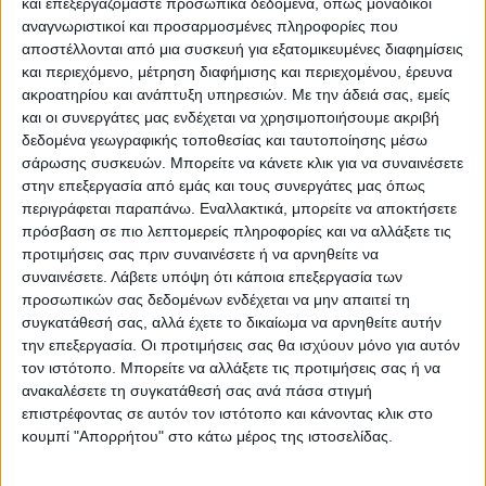
και επεξεργαζόμαστε προσωπικά δεδομένα, όπως μοναδικοί
αναγνωριστικοί και προσαρμοσμένες πληροφορίες που
ΥΠΟΚΑΤΗΓΟΡΊΕΣ
αποστέλλονται από μια συσκευή για εξατομικευμένες διαφημίσεις
και περιεχόμενο, μέτρηση διαφήμισης και περιεχομένου, έρευνα
ΔΙΑΘΕΣΙΜΌΤΗΤΑ
ακροατηρίου και ανάπτυξη υπηρεσιών.
Με την άδειά σας, εμείς
και οι συνεργάτες μας ενδέχεται να χρησιμοποιήσουμε ακριβή
Άμεση παραλαβή / Παράδοση 1 έως 3 ημέρες
δεδομένα γεωγραφικής τοποθεσίας και ταυτοποίησης μέσω
1-3 ημέρες
σάρωσης συσκευών. Μπορείτε να κάνετε κλικ για να συναινέσετε
4-7 ημέρες
στην επεξεργασία από εμάς και τους συνεργάτες μας όπως
7-10 ημέρες
περιγράφεται παραπάνω. Εναλλακτικά, μπορείτε να αποκτήσετε
Κατόπιν Παραγγελίας
πρόσβαση σε πιο λεπτομερείς πληροφορίες και να αλλάξετε τις
προτιμήσεις σας πριν συναινέσετε ή να αρνηθείτε να
ΕΠΑΝΑΦΟΡΆ
συναινέσετε.
Λάβετε υπόψη ότι κάποια επεξεργασία των
προσωπικών σας δεδομένων ενδέχεται να μην απαιτεί τη
συγκατάθεσή σας, αλλά έχετε το δικαίωμα να αρνηθείτε αυτήν
την επεξεργασία. Οι προτιμήσεις σας θα ισχύουν μόνο για αυτόν
Τσάντες δώρου χάρτινες
τον ιστότοπο. Μπορείτε να αλλάξετε τις προτιμήσεις σας ή να
ανακαλέσετε τη συγκατάθεσή σας ανά πάσα στιγμή
επιστρέφοντας σε αυτόν τον ιστότοπο και κάνοντας κλικ στο
κουμπί "Απορρήτου" στο κάτω μέρος της ιστοσελίδας.
Δεν υπάρχουν προϊόντα Κάτω από αυτήν την Κατηγορία.