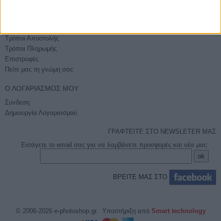
Sitemap
ΕΞΥΠΗΡΈΤΗΣΗ
Τρόποι Αποστολής
Τρόποι Πληρωμής
Επιστροφές
Πείτε μας τη γνώμη σας
Ο ΛΟΓΑΡΙΑΣΜΌΣ ΜΟΥ
Συνδεση
Δημιουργία Λογαριασμού
ΓΡΑΦΤΕΙΤΕ ΣΤΟ NEWSLETER ΜΑΣ
Εισάγετε το email σας για να λαμβάνετε προσφορές και νέα μας:
ΒΡΕΙΤΕ ΜΑΣ ΣΤΟ
© 2006-2026 e-photoshop.gr. Υποστήριξη από
Smart technology