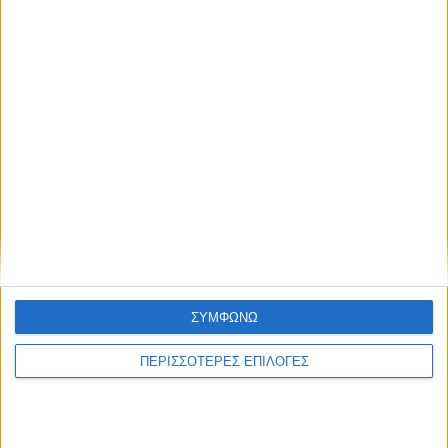
ΣΥΜΦΩΝΩ
€
0.66
ΠΕΡΙΣΣΟΤΕΡΕΣ ΕΠΙΛΟΓΕΣ
Διαχωριστικα Σετ 1-12 Αριθμηση Πλαστικα Black-red