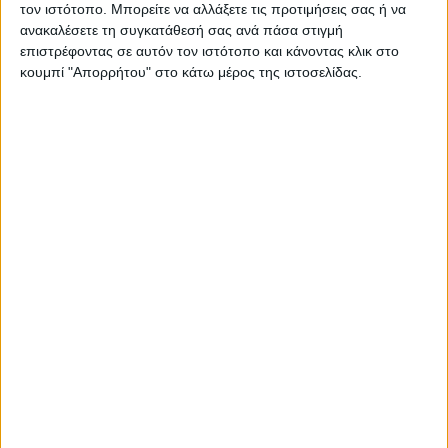
Διαχωριστικά Αρχειοθέτησης
τον ιστότοπο. Μπορείτε να αλλάξετε τις προτιμήσεις σας ή να
ανακαλέσετε τη συγκατάθεσή σας ανά πάσα στιγμή
επιστρέφοντας σε αυτόν τον ιστότοπο και κάνοντας κλικ στο
κουμπί "Απορρήτου" στο κάτω μέρος της ιστοσελίδας.
Δημοφιλή
66 ανα σελίδα
€
0.58
Διαχωριστικα Σετ 1-10 Αριθμηση A4 Πλαστικα Metron