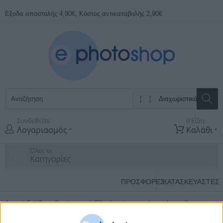
Εξοδα αποστολής 4,90€, Κόστος αντικαταβολής 2,90€
Συνδεθείτε
0 Είδη
Λογαριασμός
Καλάθι
Όλες οι
Κατηγορίες
ΠΡΟΣΦΟΡΕΣ
ΚΑΤΑΣΚΕΥΑΣΤΈΣ
Αρχική Σελίδα
Οργάνωση & Εξοπλισμός γραφείου
Αρχειοθετηση
Διαχωριστικά