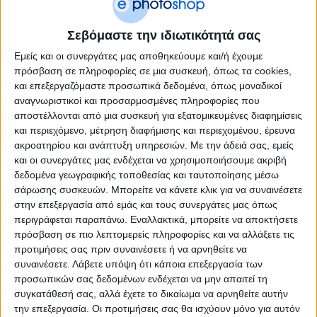
ΥΠΟΚΑΤΗΓΟΡΊΕΣ
Σεβόμαστε την ιδιωτικότητά σας
ΔΙΑΘΕΣΙΜΌΤΗΤΑ
Εμείς και οι συνεργάτες μας αποθηκεύουμε και/ή έχουμε
πρόσβαση σε πληροφορίες σε μια συσκευή, όπως τα cookies,
Άμεση παραλαβή / Παράδοση 1 έως 3 ημέρες
και επεξεργαζόμαστε προσωπικά δεδομένα, όπως μοναδικοί
1-3 ημέρες
αναγνωριστικοί και προσαρμοσμένες πληροφορίες που
4-7 ημέρες
αποστέλλονται από μια συσκευή για εξατομικευμένες διαφημίσεις
7-10 ημέρες
και περιεχόμενο, μέτρηση διαφήμισης και περιεχομένου, έρευνα
Κατόπιν Παραγγελίας
ακροατηρίου και ανάπτυξη υπηρεσιών.
Με την άδειά σας, εμείς
και οι συνεργάτες μας ενδέχεται να χρησιμοποιήσουμε ακριβή
ΤΙΜΗ
δεδομένα γεωγραφικής τοποθεσίας και ταυτοποίησης μέσω
σάρωσης συσκευών. Μπορείτε να κάνετε κλικ για να συναινέσετε
€
– €
στην επεξεργασία από εμάς και τους συνεργάτες μας όπως
περιγράφεται παραπάνω. Εναλλακτικά, μπορείτε να αποκτήσετε
€0
€1
πρόσβαση σε πιο λεπτομερείς πληροφορίες και να αλλάξετε τις
προτιμήσεις σας πριν συναινέσετε ή να αρνηθείτε να
ΕΠΑΝΑΦΟΡΆ
συναινέσετε.
Λάβετε υπόψη ότι κάποια επεξεργασία των
προσωπικών σας δεδομένων ενδέχεται να μην απαιτεί τη
συγκατάθεσή σας, αλλά έχετε το δικαίωμα να αρνηθείτε αυτήν
την επεξεργασία. Οι προτιμήσεις σας θα ισχύουν μόνο για αυτόν