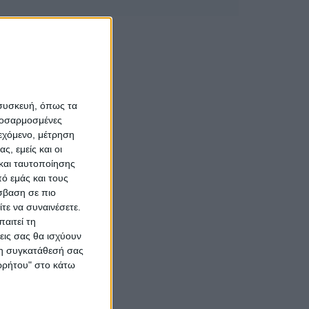
 συσκευή, όπως τα
προσαρμοσμένες
ιεχόμενο, μέτρηση
ς, εμείς και οι
και ταυτοποίησης
ό εμάς και τους
σβαση σε πιο
τε να συναινέσετε.
αιτεί τη
εις σας θα ισχύουν
 τη συγκατάθεσή σας
ορρήτου" στο κάτω