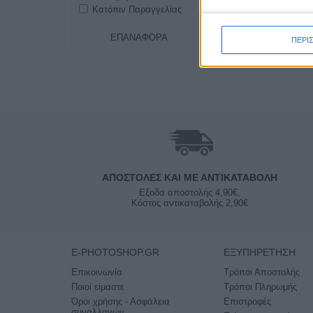
Κατόπιν Παραγγελίας
ΕΠΑΝΑΦΟΡΆ
ΠΕΡΙ
ΑΠΟΣΤΟΛΈΣ ΚΑΙ ΜΕ ΑΝΤΙΚΑΤΑΒΟΛΗ
Εξοδα αποστολής 4,90€,
Κόστος αντικαταβολής 2,90€
E-PHOTOSHOP.GR
ΕΞΥΠΗΡΈΤΗΣΗ
Επικοινωνία
Τρόποι Αποστολής
Ποιοί είμαστε
Τρόποι Πληρωμής
Όροι χρήσης - Ασφάλεια
Επιστροφές
συναλλαγών