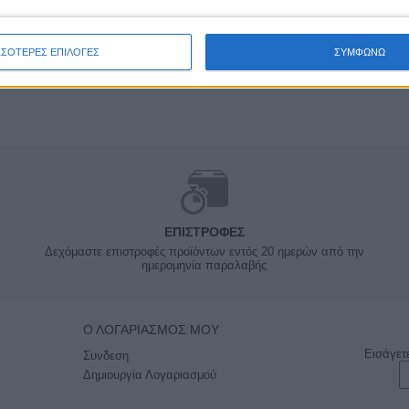
ΣΣΟΤΕΡΕΣ ΕΠΙΛΟΓΕΣ
ΣΥΜΦΩΝΩ
ΕΠΙΣΤΡΟΦΈΣ
Δεχόμαστε επιστροφές προϊόντων εντός 20 ημερών από την
ημερομηνία παραλαβής
Ο ΛΟΓΑΡΙΑΣΜΌΣ ΜΟΥ
Εισάγετ
Συνδεση
Δημιουργία Λογαριασμού