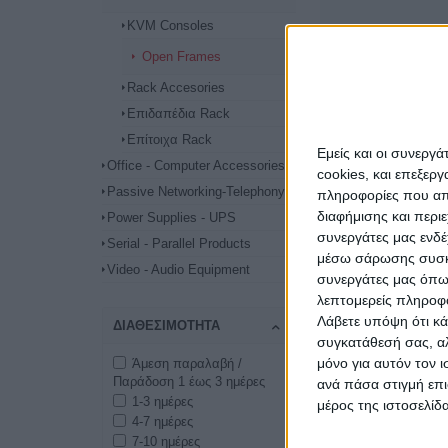
KVM Consoles
Open Frames
Rack Accesories
Επιδαπέδια Rack
Επίτοιχα Rack
Εμείς και οι συνεργ
Office - Computer Accessories
cookies, και επεξε
Passive Networking-Telephony
πληροφορίες που απο
διαφήμισης και περι
Power Supplies - UPS
συνεργάτες μας ενδέ
Serial - Parallel Products
μέσω σάρωσης συσκευ
Video - Audio Equipment
συνεργάτες μας όπω
λεπτομερείς πληροφορ
Λάβετε υπόψη ότι κά
ΔΙΑΘΕΣΙΜΌΤΗΤΑ
συγκατάθεσή σας, αλ
μόνο για αυτόν τον 
Άμεση παραλαβή /
Παράδοση 1 έως 3 ημέρες
ανά πάσα στιγμή επι
1-3 ημέρες
μέρος της ιστοσελίδα
4-7 ημέρες
7-10 ημέρες