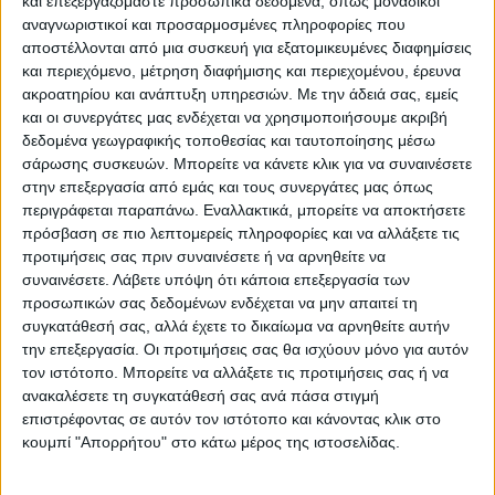
και επεξεργαζόμαστε προσωπικά δεδομένα, όπως μοναδικοί
ΥΠΟΚΑΤΗΓΟΡΊΕΣ
αναγνωριστικοί και προσαρμοσμένες πληροφορίες που
αποστέλλονται από μια συσκευή για εξατομικευμένες διαφημίσεις
ΔΙΑΘΕΣΙΜΌΤΗΤΑ
και περιεχόμενο, μέτρηση διαφήμισης και περιεχομένου, έρευνα
ακροατηρίου και ανάπτυξη υπηρεσιών.
Με την άδειά σας, εμείς
Άμεση παραλαβή / Παράδοση 1 έως 3 ημέρες
και οι συνεργάτες μας ενδέχεται να χρησιμοποιήσουμε ακριβή
1-3 ημέρες
δεδομένα γεωγραφικής τοποθεσίας και ταυτοποίησης μέσω
4-7 ημέρες
σάρωσης συσκευών. Μπορείτε να κάνετε κλικ για να συναινέσετε
7-10 ημέρες
στην επεξεργασία από εμάς και τους συνεργάτες μας όπως
Κατόπιν Παραγγελίας
περιγράφεται παραπάνω. Εναλλακτικά, μπορείτε να αποκτήσετε
πρόσβαση σε πιο λεπτομερείς πληροφορίες και να αλλάξετε τις
ΕΠΑΝΑΦΟΡΆ
προτιμήσεις σας πριν συναινέσετε ή να αρνηθείτε να
συναινέσετε.
Λάβετε υπόψη ότι κάποια επεξεργασία των
προσωπικών σας δεδομένων ενδέχεται να μην απαιτεί τη
συγκατάθεσή σας, αλλά έχετε το δικαίωμα να αρνηθείτε αυτήν
Ανταυγαστήρες
την επεξεργασία. Οι προτιμήσεις σας θα ισχύουν μόνο για αυτόν
τον ιστότοπο. Μπορείτε να αλλάξετε τις προτιμήσεις σας ή να
ανακαλέσετε τη συγκατάθεσή σας ανά πάσα στιγμή
επιστρέφοντας σε αυτόν τον ιστότοπο και κάνοντας κλικ στο
κουμπί "Απορρήτου" στο κάτω μέρος της ιστοσελίδας.
Δεν υπάρχουν προϊόντα Κάτω από αυτήν την Κατηγορία.