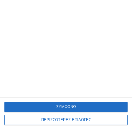
ΑΠΟΣΤΟΛΈΣ ΚΑΙ ΜΕ ΑΝΤΙΚΑΤΑΒΟΛΗ
Εξοδα αποστολής 4,90€,
Κόστος αντικαταβολής 2,90€
ΕΠΙΣΤΡΟΦΈΣ
Δεχόμαστε επιστροφές προϊόντων εντός 20 ημερών από την ημερομηνία
παραλαβής
ΣΥΜΦΩΝΩ
ΑΓΟΡΆΣΤΕ ΧΩΡΊΣ ΕΓΓΡΑΦΉ
ΠΕΡΙΣΣΟΤΕΡΕΣ ΕΠΙΛΟΓΕΣ
Βάλτε την παραγγελία σας και χωρίς εγγραφή