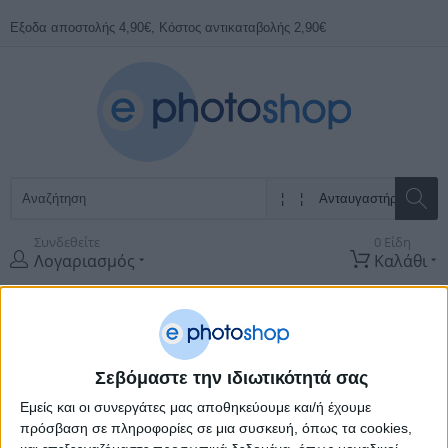
Εξοδα αποστολής 4,90€, Κόστος αντικαταβολής 2,90€
Συνδεθείτε
0 Είδη
Λογαριασμός
Καλάθι
Όλες οι
Κατηγορίες
ΠΡΟΣΦΟΡΕΣ
ΚΑΤΑΣΚΕΥΑΣΤΈΣ
Σεβόμαστε την ιδιωτικότητά σας
Εμείς και οι συνεργάτες μας αποθηκεύουμε και/ή έχουμε
Αρχική Σελίδα
Φωτογραφικά
Φωτισμός
Ανταυγαστήρες
πρόσβαση σε πληροφορίες σε μια συσκευή, όπως τα cookies,