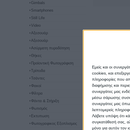
Gimbals
Smartphones
Still Life
Video
Αξεσουάρ
Αξεσουάρ
Ασύρματη πυροδότηση
Θήκες
Προϊοντική Φωτογράφιση
Εμείς και οι συνεργ
Τρίποδα
cookies, και επεξε
Τσάντες
πληροφορίες που απο
διαφήμισης και περι
Φακοί
συνεργάτες μας ενδέ
Φίλτρα
μέσω σάρωσης συσκευ
Φόντα & Στήριξη
συνεργάτες μας όπω
Φωτισμός
λεπτομερείς πληροφορ
Λάβετε υπόψη ότι κά
Εκτυπωση
συγκατάθεσή σας, αλ
Φωτογραφικος Εξοπλισμος
μόνο για αυτόν τον 