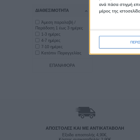
ανά πάσα στιγμή επι
ΔΙΑΘΕΣΙΜΌΤΗΤΑ
μέρος της ιστοσελίδα
Άμεση παραλαβή /
Παράδοση 1 έως 3 ημέρες
1-3 ημέρες
4-7 ημέρες
ΠΕΡΙ
7-10 ημέρες
Κατόπιν Παραγγελίας
ΕΠΑΝΑΦΟΡΆ
ΑΠΟΣΤΟΛΈΣ ΚΑΙ ΜΕ ΑΝΤΙΚΑΤΑΒΟΛΗ
Εξοδα αποστολής 4,90€,
Κόστος αντικαταβολής 2,90€