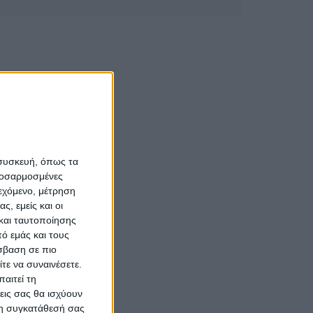
 συσκευή, όπως τα
προσαρμοσμένες
ιεχόμενο, μέτρηση
ς, εμείς και οι
και ταυτοποίησης
ό εμάς και τους
σβαση σε πιο
τε να συναινέσετε.
αιτεί τη
εις σας θα ισχύουν
 τη συγκατάθεσή σας