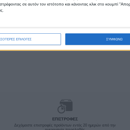
στρέφοντας σε αυτόν τον ιστότοπο και κάνοντας κλικ στο κουμπί "Απ
ς.
ΣΣΟΤΕΡΕΣ ΕΠΙΛΟΓΕΣ
ΣΥΜΦΩΝΩ
ΕΠΙΣΤΡΟΦΈΣ
Δεχόμαστε επιστροφές προϊόντων εντός 20 ημερών από την
ημερομηνία παραλαβής