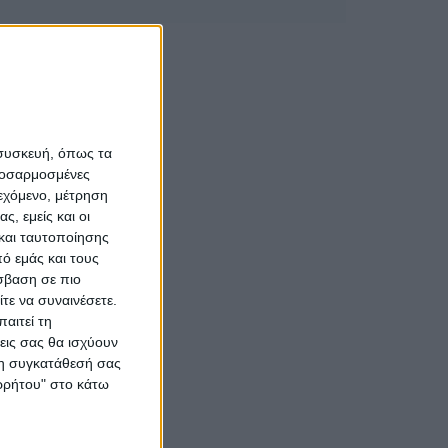
 συσκευή, όπως τα
προσαρμοσμένες
ιεχόμενο, μέτρηση
ς, εμείς και οι
και ταυτοποίησης
ό εμάς και τους
σβαση σε πιο
τε να συναινέσετε.
αιτεί τη
εις σας θα ισχύουν
 τη συγκατάθεσή σας
ορρήτου" στο κάτω