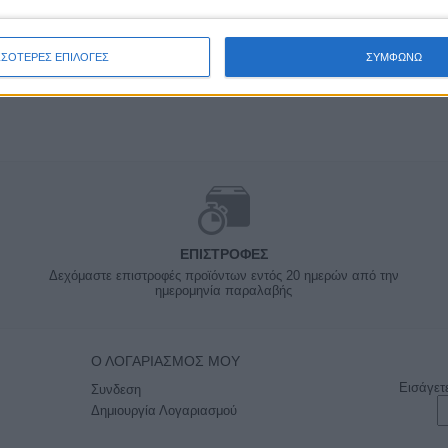
ΣΣΟΤΕΡΕΣ ΕΠΙΛΟΓΕΣ
ΣΥΜΦΩΝΩ
ΕΠΙΣΤΡΟΦΈΣ
Δεχόμαστε επιστροφές προϊόντων εντός 20 ημερών από την
ημερομηνία παραλαβής
Ο ΛΟΓΑΡΙΑΣΜΌΣ ΜΟΥ
Εισάγετ
Συνδεση
Δημιουργία Λογαριασμού