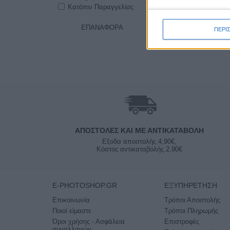
Κατόπιν Παραγγελίας
ΕΠΑΝΑΦΟΡΆ
ΠΕΡΙ
ΑΠΟΣΤΟΛΈΣ ΚΑΙ ΜΕ ΑΝΤΙΚΑΤΑΒΟΛΗ
Εξοδα αποστολής 4,90€,
Κόστος αντικαταβολής 2,90€
E-PHOTOSHOP.GR
ΕΞΥΠΗΡΈΤΗΣΗ
Επικοινωνία
Τρόποι Αποστολής
Ποιοί είμαστε
Τρόποι Πληρωμής
Όροι χρήσης - Ασφάλεια
Επιστροφές
συναλλαγών