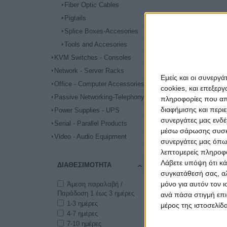
Fiber Optic Cables
Pigtails
Splice Boxes-Accesories
Tools and Accesories
KVM Switches - Consoles
Network - Server Racks
Εμείς και οι συνεργ
Office - Computer Accessories
cookies, και επεξε
Passive Networking-Telephony
πληροφορίες που απο
διαφήμισης και περι
Power Supplies - UPS
συνεργάτες μας ενδέ
Serial - Parallel Products
μέσω σάρωσης συσκευ
Video - Audio Equipment
συνεργάτες μας όπω
λεπτομερείς πληροφορ
Λάβετε υπόψη ότι κά
ΔΙΑΘΕΣΙΜΌΤΗΤΑ
συγκατάθεσή σας, αλ
μόνο για αυτόν τον 
Άμεση παραλαβή /
Παράδοση 1 έως 3 ημέρες
ανά πάσα στιγμή επι
1-3 ημέρες
μέρος της ιστοσελίδα
4-7 ημέρες
7-10 ημέρες