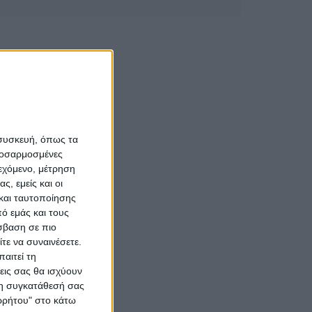
 συσκευή, όπως τα
προσαρμοσμένες
ιεχόμενο, μέτρηση
ς, εμείς και οι
και ταυτοποίησης
ό εμάς και τους
σβαση σε πιο
τε να συναινέσετε.
αιτεί τη
εις σας θα ισχύουν
 τη συγκατάθεσή σας
ορρήτου" στο κάτω