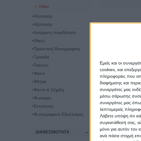
Video
Αξεσουάρ
Αξεσουάρ
Ασύρματη πυροδότηση
Θήκες
Προϊοντική Φωτογράφιση
Τρίποδα
Εμείς και οι συνεργ
Τσάντες
cookies, και επεξε
Φακοί
πληροφορίες που απο
Φίλτρα
διαφήμισης και περι
συνεργάτες μας ενδέ
Φόντα & Στήριξη
μέσω σάρωσης συσκευ
Φωτισμός
συνεργάτες μας όπω
Εκτυπωση
λεπτομερείς πληροφορ
Φωτογραφικος Εξοπλισμος
Λάβετε υπόψη ότι κά
συγκατάθεσή σας, αλ
μόνο για αυτόν τον 
ΔΙΑΘΕΣΙΜΌΤΗΤΑ
ανά πάσα στιγμή επι