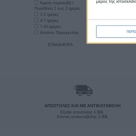
μέρος της ιστοσελίδα
Άμεση παραλαβή /
Παράδοση 1 έως 3 ημέρες
1-3 ημέρες
4-7 ημέρες
7-10 ημέρες
ΠΕΡΙ
Κατόπιν Παραγγελίας
ΕΠΑΝΑΦΟΡΆ
ΑΠΟΣΤΟΛΈΣ ΚΑΙ ΜΕ ΑΝΤΙΚΑΤΑΒΟΛΗ
Εξοδα αποστολής 4,90€,
Κόστος αντικαταβολής 2,90€