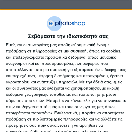
ΥΠΟΚΑΤΗΓΟΡΊΕΣ
ΔΙΑΘΕΣΙΜΌΤΗΤΑ
Άμεση παραλαβή / Παράδοση 1 έως 3 ημέρες
Σεβόμαστε την ιδιωτικότητά σας
1-3 ημέρες
Εμείς και οι συνεργάτες μας αποθηκεύουμε και/ή έχουμε
4-7 ημέρες
πρόσβαση σε πληροφορίες σε μια συσκευή, όπως τα cookies,
7-10 ημέρες
και επεξεργαζόμαστε προσωπικά δεδομένα, όπως μοναδικοί
Κατόπιν Παραγγελίας
αναγνωριστικοί και προσαρμοσμένες πληροφορίες που
ΤΙΜΗ
αποστέλλονται από μια συσκευή για εξατομικευμένες διαφημίσεις
και περιεχόμενο, μέτρηση διαφήμισης και περιεχομένου, έρευνα
€
– €
ακροατηρίου και ανάπτυξη υπηρεσιών.
Με την άδειά σας, εμείς
και οι συνεργάτες μας ενδέχεται να χρησιμοποιήσουμε ακριβή
δεδομένα γεωγραφικής τοποθεσίας και ταυτοποίησης μέσω
€1
€4
σάρωσης συσκευών. Μπορείτε να κάνετε κλικ για να συναινέσετε
στην επεξεργασία από εμάς και τους συνεργάτες μας όπως
ΚΑΤΑΣΚΕΥΑΣΤΉΣ
περιγράφεται παραπάνω. Εναλλακτικά, μπορείτε να αποκτήσετε
NEXT
πρόσβαση σε πιο λεπτομερείς πληροφορίες και να αλλάξετε τις
Comix
προτιμήσεις σας πριν συναινέσετε ή να αρνηθείτε να
συναινέσετε.
Λάβετε υπόψη ότι κάποια επεξεργασία των