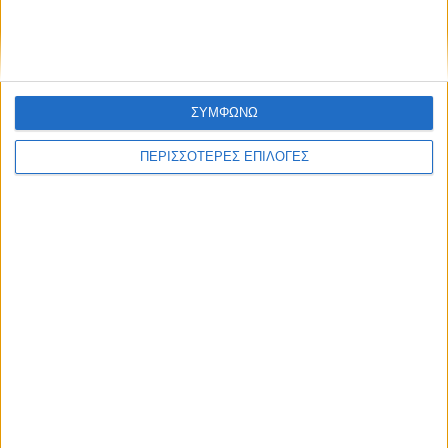
Κουτια Αρχειου Με Λαστιχο Fiber Ραχη 3cm
ΣΥΜΦΩΝΩ
ΠΕΡΙΣΣΟΤΕΡΕΣ ΕΠΙΛΟΓΕΣ
Κουτί αρχειοθέτησης με πιάστρα PVC γκρι Α4 55mm Υ32,5x24....
€
3.55