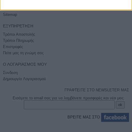
Ποιοί είμαστε
Όροι χρήσης - Ασφάλεια συναλλαγών
Sitemap
ΕΞΥΠΗΡΈΤΗΣΗ
Τρόποι Αποστολής
Τρόποι Πληρωμής
Επιστροφές
Πείτε μας τη γνώμη σας
Ο ΛΟΓΑΡΙΑΣΜΌΣ ΜΟΥ
Συνδεση
Δημιουργία Λογαριασμού
ΓΡΑΦΤΕΙΤΕ ΣΤΟ NEWSLETER ΜΑΣ
Εισάγετε το email σας για να λαμβάνετε προσφορές και νέα μας:
ΒΡΕΙΤΕ ΜΑΣ ΣΤΟ