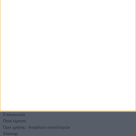
ΑΠΟΣΤΟΛΈΣ ΚΑΙ ΜΕ ΑΝΤΙΚΑΤΑΒΟΛΗ
Εξοδα αποστολής 4,90€,
Κόστος αντικαταβολής 2,90€
ΕΠΙΣΤΡΟΦΈΣ
Δεχόμαστε επιστροφές προϊόντων εντός 20 ημερών από την ημερομηνία
παραλαβής
ΑΓΟΡΆΣΤΕ ΧΩΡΊΣ ΕΓΓΡΑΦΉ
Βάλτε την παραγγελία σας και χωρίς εγγραφή
E-PHOTOSHOP.GR
Επικοινωνία
Ποιοί είμαστε
Όροι χρήσης - Ασφάλεια συναλλαγών
Sitemap