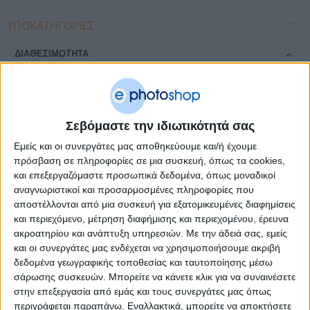
ΥΠΟΚΑΤΗΓΟΡΊΕΣ
ΔΙΑΘΕΣΙΜΌΤΗΤΑ
Άμεση παραλαβή / Παράδοση 1 έως 3 ημέρες
1-3 ημέρες
4-7 ημέρες
7-10 ημέρες
Σεβόμαστε την ιδιωτικότητά σας
Κατόπιν Παραγγελίας
Εμείς και οι συνεργάτες μας αποθηκεύουμε και/ή έχουμε
ΤΙΜΗ
πρόσβαση σε πληροφορίες σε μια συσκευή, όπως τα cookies,
και επεξεργαζόμαστε προσωπικά δεδομένα, όπως μοναδικοί
€
– €
αναγνωριστικοί και προσαρμοσμένες πληροφορίες που
αποστέλλονται από μια συσκευή για εξατομικευμένες διαφημίσεις
και περιεχόμενο, μέτρηση διαφήμισης και περιεχομένου, έρευνα
€96
€1236
ακροατηρίου και ανάπτυξη υπηρεσιών.
Με την άδειά σας, εμείς
και οι συνεργάτες μας ενδέχεται να χρησιμοποιήσουμε ακριβή
ΚΑΤΑΣΚΕΥΑΣΤΉΣ
δεδομένα γεωγραφικής τοποθεσίας και ταυτοποίησης μέσω
σάρωσης συσκευών. Μπορείτε να κάνετε κλικ για να συναινέσετε
Magnum
στην επεξεργασία από εμάς και τους συνεργάτες μας όπως
Peach
SPC
περιγράφεται παραπάνω. Εναλλακτικά, μπορείτε να αποκτήσετε