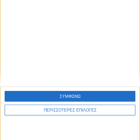
€
1,236.00
Βιβλιοδετικό Σπιράλ Vivid Magnum MEC 34
ΣΥΜΦΩΝΩ
ΠΕΡΙΣΣΟΤΕΡΕΣ ΕΠΙΛΟΓΕΣ
€
96.70
Personal Wire Binder Peach