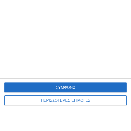
ΣΥΜΦΩΝΩ
Πλαστικοποιητής Ρολλού Ψυχρής Vivid Easymount 1400 SH
ΠΕΡΙΣΣΟΤΕΡΕΣ ΕΠΙΛΟΓΕΣ
€
11,113.00