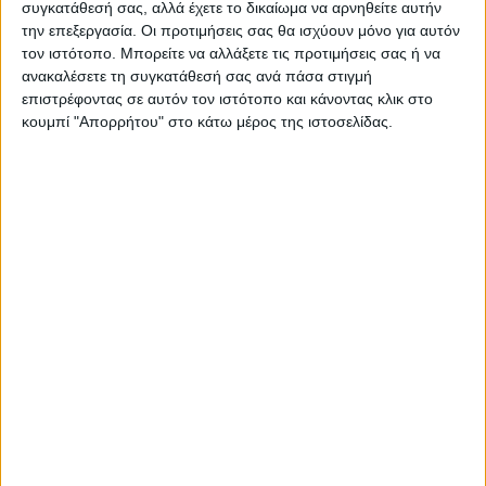
συγκατάθεσή σας, αλλά έχετε το δικαίωμα να αρνηθείτε αυτήν
Πλαστικοποιητής Ρολού GBC Ultima EZ-Load 35
την επεξεργασία. Οι προτιμήσεις σας θα ισχύουν μόνο για αυτόν
τον ιστότοπο. Μπορείτε να αλλάξετε τις προτιμήσεις σας ή να
ανακαλέσετε τη συγκατάθεσή σας ανά πάσα στιγμή
επιστρέφοντας σε αυτόν τον ιστότοπο και κάνοντας κλικ στο
κουμπί "Απορρήτου" στο κάτω μέρος της ιστοσελίδας.
€
3,795.00
Πλαστικοποιητής Ρολλού Vivid Matrix Duo 450