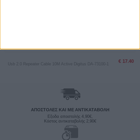
€
17.40
Usb 2.0 Repeater Cable 10M Active Digitus DA-73100-1
ΑΠΟΣΤΟΛΈΣ ΚΑΙ ΜΕ ΑΝΤΙΚΑΤΑΒΟΛΗ
Εξοδα αποστολής 4,90€,
Κόστος αντικαταβολής 2,90€