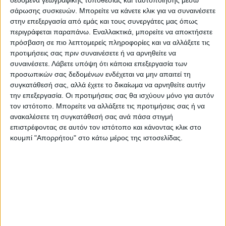
σάρωσης συσκευών. Μπορείτε να κάνετε κλικ για να συναινέσετε
στην επεξεργασία από εμάς και τους συνεργάτες μας όπως
περιγράφεται παραπάνω. Εναλλακτικά, μπορείτε να αποκτήσετε
πρόσβαση σε πιο λεπτομερείς πληροφορίες και να αλλάξετε τις
προτιμήσεις σας πριν συναινέσετε ή να αρνηθείτε να
συναινέσετε.
Λάβετε υπόψη ότι κάποια επεξεργασία των
€
29.30
Usb 3.0 Repeater Cable 5M Active Digitus DA-73104
προσωπικών σας δεδομένων ενδέχεται να μην απαιτεί τη
συγκατάθεσή σας, αλλά έχετε το δικαίωμα να αρνηθείτε αυτήν
την επεξεργασία. Οι προτιμήσεις σας θα ισχύουν μόνο για αυτόν
τον ιστότοπο. Μπορείτε να αλλάξετε τις προτιμήσεις σας ή να
ανακαλέσετε τη συγκατάθεσή σας ανά πάσα στιγμή
επιστρέφοντας σε αυτόν τον ιστότοπο και κάνοντας κλικ στο
κουμπί "Απορρήτου" στο κάτω μέρος της ιστοσελίδας.