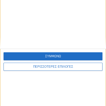
Extender Usb 2.0 Με Καλωδιο Utp Μεχρι 50M Digitus DA-70141
€
64.70
ΣΥΜΦΩΝΩ
ΠΕΡΙΣΣΟΤΕΡΕΣ ΕΠΙΛΟΓΕΣ