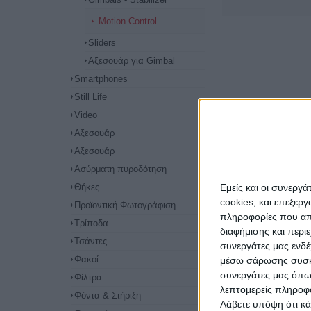
Motion Control
Sliders
Αξεσουάρ για Gimbal
Smartphones
Still Life
Video
Αξεσουάρ
Αξεσουάρ
Ασύρματη πυροδότηση
Θήκες
Εμείς και οι συνεργ
cookies, και επεξε
Προϊοντική Φωτογράφιση
πληροφορίες που απο
Τρίποδα
διαφήμισης και περι
Τσάντες
συνεργάτες μας ενδέ
Φακοί
μέσω σάρωσης συσκευ
συνεργάτες μας όπω
Φίλτρα
λεπτομερείς πληροφορ
Φόντα & Στήριξη
Λάβετε υπόψη ότι κά