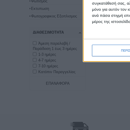
Φωτισμός
συγκατάθεσή σας, αλ
Εκτυπωση
μόνο για αυτόν τον 
ανά πάσα στιγμή επι
Φωτογραφικος Εξοπλισμος
μέρος της ιστοσελίδα
ΔΙΑΘΕΣΙΜΌΤΗΤΑ
Άμεση παραλαβή /
Παράδοση 1 έως 3 ημέρες
ΠΕΡΙ
1-3 ημέρες
4-7 ημέρες
7-10 ημέρες
Κατόπιν Παραγγελίας
ΕΠΑΝΑΦΟΡΆ