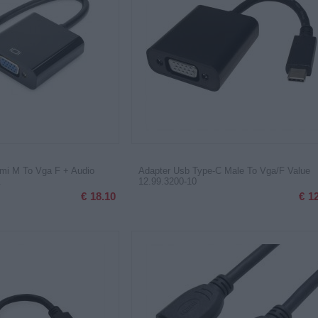
dmi M To Vga F + Audio
Adapter Usb Type-C Male To Vga/F Value
.
12.99.3200-10
€
18.10
€
1