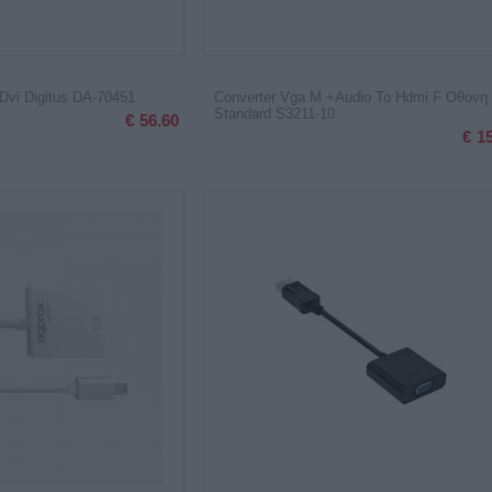
Dvi Digitus DA-70451
Converter Vga M +Audio To Hdmi F Οθονη
Standard S3211-10
€
56.60
€
1