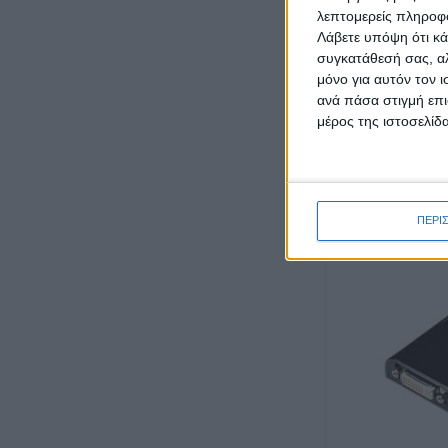
λεπτομερείς πληροφορ
Λάβετε υπόψη ότι κά
συγκατάθεσή σας, αλ
μόνο για αυτόν τον 
ανά πάσα στιγμή επι
μέρος της ιστοσελίδα
Adapter Dvi M Σε V
6962/SL-DVI01
ΠΕΡΙ