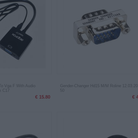
To Vga F With Audio
Gender-Changer Hd15 M/M Roline 12.03.20
x C17
50
€
15.80
€