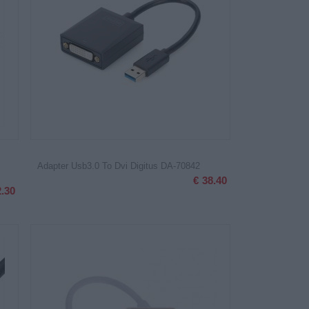
Adapter Usb3.0 To Dvi Digitus DA-70842
€
38.40
2.30