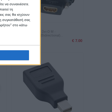
τε να συναινέσετε.
αιτεί τη
εις σας θα ισχύουν
 τη συγκατάθεσή σας
ορρήτου" στο κάτω
vi
Adapter Hdmi F Σε Dvi-D M -
1920X1200@60Hz(Bidirectional)...
4.30
€
7.00