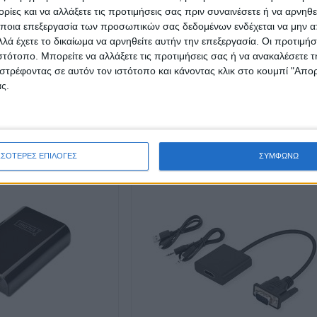
ίες και να αλλάξετε τις προτιμήσεις σας πριν συναινέσετε ή να αρνηθεί
ποια επεξεργασία των προσωπικών σας δεδομένων ενδέχεται να μην απ
λά έχετε το δικαίωμα να αρνηθείτε αυτήν την επεξεργασία. Οι προτιμήσ
ιστότοπο. Μπορείτε να αλλάξετε τις προτιμήσεις σας ή να ανακαλέσετε
στρέφοντας σε αυτόν τον ιστότοπο και κάνοντας κλικ στο κουμπί "Απ
ς.
ga F (Analog_ S-Link
Adapter Type-C Male To Vga Or Hdmi Or D
Female Value 12...
€
2.90
€
1
ΣΣΟΤΕΡΕΣ ΕΠΙΛΟΓΕΣ
ΣΥΜΦΩΝΩ