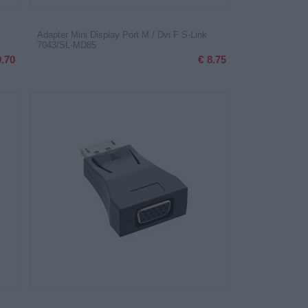
Adapter Mini Display Port M / Dvi F S-Link
7043/SL-MD85
9.70
€
8.75