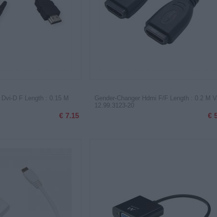
Dvi-D F Length : 0.15 M
Gender-Changer Hdmi F/F Length : 0.2 M V
12.99.3123-20
€
7.15
€