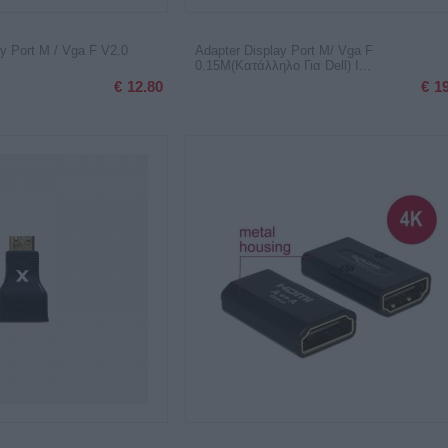
ay Port M / Vga F V2.0
Adapter Display Port M/ Vga F
0.15M(Κατάλληλο Για Dell) I...
€
12.80
€
1