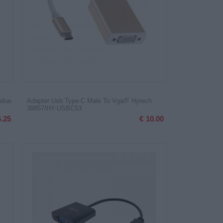
alue
Adapter Usb Type-C Male To Vga/F Hytech
39857/HY-USBC53
5.25
€
10.00