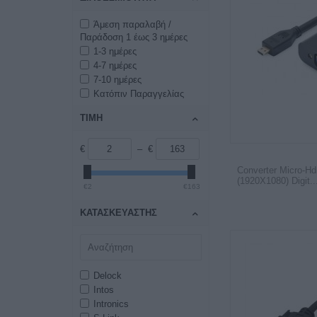
Άμεση παραλαβή /
Παράδοση 1 έως 3 ημέρες
1-3 ημέρες
4-7 ημέρες
7-10 ημέρες
Κατόπιν Παραγγελίας
ΤΙΜΗ
€
– €
Converter Micro-H
(1920X1080) Digit..
€2
€163
ΚΑΤΑΣΚΕΥΑΣΤΉΣ
Delock
Intos
Intronics