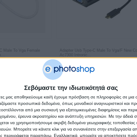
 C Male To Vga Female
Adapter Usb Type-C Male To Vga/F New C
...
Ac7300 Intronic...
€
10.50
€
2
Σεβόμαστε την ιδιωτικότητά σας
άτες μας αποθηκεύουμε και/ή έχουμε πρόσβαση σε πληροφορίες σε μια
ργαζόμαστε προσωπικά δεδομένα, όπως μοναδικοί αναγνωριστικοί και 
στέλλονται από μια συσκευή για εξατομικευμένες διαφημίσεις και περ
εχομένου, έρευνα ακροατηρίου και ανάπτυξη υπηρεσιών.
Με την άδειά σα
χεται να χρησιμοποιήσουμε ακριβή δεδομένα γεωγραφικής τοποθεσίας 
ών. Μπορείτε να κάνετε κλικ για να συναινέσετε στην επεξεργασία απ
ς περιγράφεται παραπάνω. Εναλλακτικά, μπορείτε να αποκτήσετε πρό