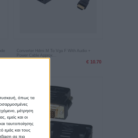
ode
Converter Hdmi M To Vga F With Audio +
Power Cable Approx...
1.00
€
10.70
 συσκευή, όπως τα
προσαρμοσμένες
ιεχόμενο, μέτρηση
ς, εμείς και οι
και ταυτοποίησης
ό εμάς και τους
σβαση σε πιο