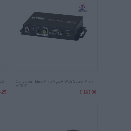
16-
Converter Hdmi M To Vga F With Scaler Aten
VC812
4.25
€
163.00