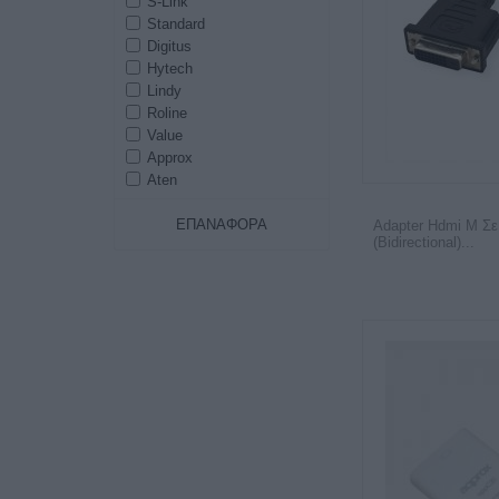
S-Link
Standard
Digitus
Hytech
Lindy
Roline
Value
Approx
Aten
ΕΠΑΝΑΦΟΡΆ
Adapter Hdmi M Σε 
(Bidirectional)...