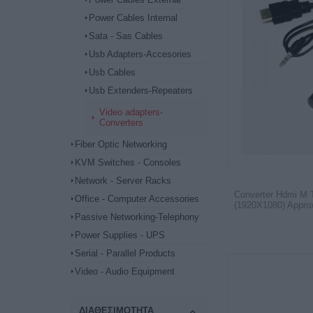
Power Cables Internal
Sata - Sas Cables
Usb Adapters-Accesories
Usb Cables
Usb Extenders-Repeaters
Video adapters-
Converters
Fiber Optic Networking
KVM Switches - Consoles
Network - Server Racks
Converter Hdmi M 
Office - Computer Accessories
(1920X1080) Appro
Passive Networking-Telephony
Power Supplies - UPS
Serial - Parallel Products
Video - Audio Equipment
ΔΙΑΘΕΣΙΜΌΤΗΤΑ