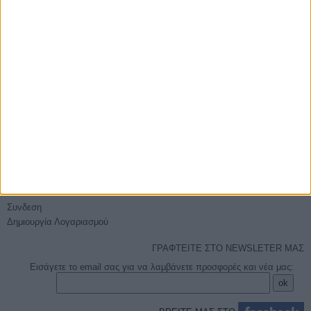
E-PHOTOSHOP.GR
Επικοινωνία
Ποιοί είμαστε
Όροι χρήσης - Ασφάλεια συναλλαγών
Sitemap
ΕΞΥΠΗΡΈΤΗΣΗ
Τρόποι Αποστολής
Τρόποι Πληρωμής
Επιστροφές
Πείτε μας τη γνώμη σας
Ο ΛΟΓΑΡΙΑΣΜΌΣ ΜΟΥ
Συνδεση
Δημιουργία Λογαριασμού
ΓΡΑΦΤΕΙΤΕ ΣΤΟ NEWSLETER ΜΑΣ
Εισάγετε το email σας για να λαμβάνετε προσφορές και νέα μας: