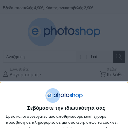
Εξοδα αποστολής 4,90€, Κόστος αντικαταβολής 2,90€
Συνδεθείτε
0 Είδη
Λογαριασμός
Καλάθι
Όλες οι
Κατηγορίες
ΠΡΟΣΦΟΡΕΣ
ΚΑΤΑΣΚΕΥΑΣΤΈΣ
Σεβόμαστε την ιδιωτικότητά σας
Εμείς και οι συνεργάτες μας αποθηκεύουμε και/ή έχουμε
Αρχική Σελίδα
Φωτογραφικά
Φωτισμός
Led
πρόσβαση σε πληροφορίες σε μια συσκευή, όπως τα cookies,