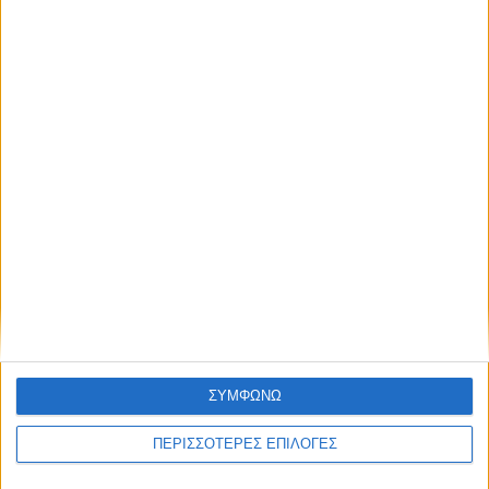
ΑΠΟΣΤΟΛΈΣ ΚΑΙ ΜΕ ΑΝΤΙΚΑΤΑΒΟΛΗ
Εξοδα αποστολής 4,90€,
Κόστος αντικαταβολής 2,90€
ΕΠΙΣΤΡΟΦΈΣ
Δεχόμαστε επιστροφές προϊόντων εντός 20 ημερών από την ημερομηνία
παραλαβής
ΣΥΜΦΩΝΩ
ΑΓΟΡΆΣΤΕ ΧΩΡΊΣ ΕΓΓΡΑΦΉ
ΠΕΡΙΣΣΟΤΕΡΕΣ ΕΠΙΛΟΓΕΣ
Βάλτε την παραγγελία σας και χωρίς εγγραφή