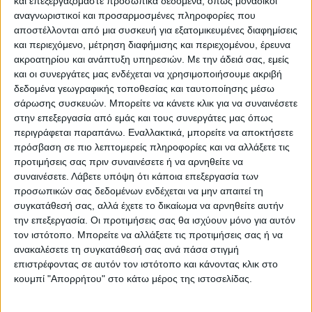
και επεξεργαζόμαστε προσωπικά δεδομένα, όπως μοναδικοί
ΥΠΟΚΑΤΗΓΟΡΊΕΣ
αναγνωριστικοί και προσαρμοσμένες πληροφορίες που
αποστέλλονται από μια συσκευή για εξατομικευμένες διαφημίσεις
ΔΙΑΘΕΣΙΜΌΤΗΤΑ
και περιεχόμενο, μέτρηση διαφήμισης και περιεχομένου, έρευνα
ακροατηρίου και ανάπτυξη υπηρεσιών.
Με την άδειά σας, εμείς
Άμεση παραλαβή / Παράδοση 1 έως 3 ημέρες
και οι συνεργάτες μας ενδέχεται να χρησιμοποιήσουμε ακριβή
1-3 ημέρες
δεδομένα γεωγραφικής τοποθεσίας και ταυτοποίησης μέσω
4-7 ημέρες
σάρωσης συσκευών. Μπορείτε να κάνετε κλικ για να συναινέσετε
7-10 ημέρες
στην επεξεργασία από εμάς και τους συνεργάτες μας όπως
Κατόπιν Παραγγελίας
περιγράφεται παραπάνω. Εναλλακτικά, μπορείτε να αποκτήσετε
πρόσβαση σε πιο λεπτομερείς πληροφορίες και να αλλάξετε τις
ΕΠΑΝΑΦΟΡΆ
προτιμήσεις σας πριν συναινέσετε ή να αρνηθείτε να
συναινέσετε.
Λάβετε υπόψη ότι κάποια επεξεργασία των
προσωπικών σας δεδομένων ενδέχεται να μην απαιτεί τη
συγκατάθεσή σας, αλλά έχετε το δικαίωμα να αρνηθείτε αυτήν
Led
την επεξεργασία. Οι προτιμήσεις σας θα ισχύουν μόνο για αυτόν
τον ιστότοπο. Μπορείτε να αλλάξετε τις προτιμήσεις σας ή να
ανακαλέσετε τη συγκατάθεσή σας ανά πάσα στιγμή
επιστρέφοντας σε αυτόν τον ιστότοπο και κάνοντας κλικ στο
κουμπί "Απορρήτου" στο κάτω μέρος της ιστοσελίδας.
Δεν υπάρχουν προϊόντα Κάτω από αυτήν την Κατηγορία.