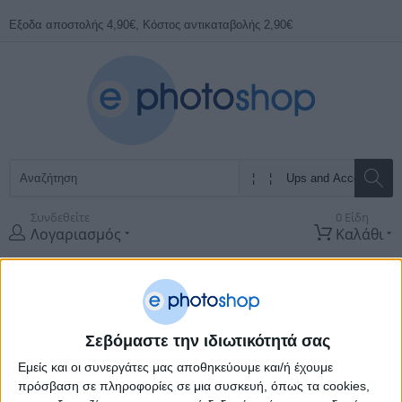
Εξοδα αποστολής 4,90€, Κόστος αντικαταβολής 2,90€
Συνδεθείτε
0 Είδη
Λογαριασμός
Καλάθι
Όλες οι
Κατηγορίες
ΠΡΟΣΦΟΡΕΣ
ΚΑΤΑΣΚΕΥΑΣΤΈΣ
Σεβόμαστε την ιδιωτικότητά σας
Εμείς και οι συνεργάτες μας αποθηκεύουμε και/ή έχουμε
Αρχική Σελίδα
Υπολογιστες
Power Supplies - UPS
Ups and
Accessories
πρόσβαση σε πληροφορίες σε μια συσκευή, όπως τα cookies,