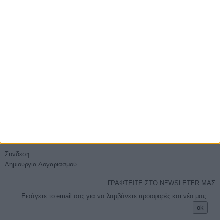
E-PHOTOSHOP.GR
Επικοινωνία
Ποιοί είμαστε
Όροι χρήσης - Ασφάλεια συναλλαγών
Sitemap
ΕΞΥΠΗΡΈΤΗΣΗ
Τρόποι Αποστολής
Τρόποι Πληρωμής
Επιστροφές
Πείτε μας τη γνώμη σας
Ο ΛΟΓΑΡΙΑΣΜΌΣ ΜΟΥ
Συνδεση
Δημιουργία Λογαριασμού
ΓΡΑΦΤΕΙΤΕ ΣΤΟ NEWSLETER ΜΑΣ
Εισάγετε το email σας για να λαμβάνετε προσφορές και νέα μας: