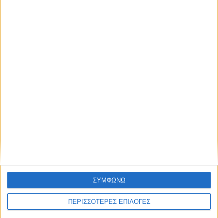
ΑΠΟΣΤΟΛΈΣ ΚΑΙ ΜΕ ΑΝΤΙΚΑΤΑΒΟΛΗ
Εξοδα αποστολής 4,90€,
Κόστος αντικαταβολής 2,90€
ΕΠΙΣΤΡΟΦΈΣ
Δεχόμαστε επιστροφές προϊόντων εντός 20 ημερών από την ημερομηνία
παραλαβής
ΣΥΜΦΩΝΩ
ΑΓΟΡΆΣΤΕ ΧΩΡΊΣ ΕΓΓΡΑΦΉ
ΠΕΡΙΣΣΟΤΕΡΕΣ ΕΠΙΛΟΓΕΣ
Βάλτε την παραγγελία σας και χωρίς εγγραφή