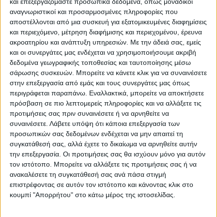
και επεξεργαζόμαστε προσωπικά δεδομένα, όπως μοναδικοί
αναγνωριστικοί και προσαρμοσμένες πληροφορίες που
ΥΠΟΚΑΤΗΓΟΡΊΕΣ
αποστέλλονται από μια συσκευή για εξατομικευμένες διαφημίσεις
και περιεχόμενο, μέτρηση διαφήμισης και περιεχομένου, έρευνα
ΔΙΑΘΕΣΙΜΌΤΗΤΑ
ακροατηρίου και ανάπτυξη υπηρεσιών.
Με την άδειά σας, εμείς
και οι συνεργάτες μας ενδέχεται να χρησιμοποιήσουμε ακριβή
Άμεση παραλαβή / Παράδοση 1 έως 3 ημέρες
δεδομένα γεωγραφικής τοποθεσίας και ταυτοποίησης μέσω
1-3 ημέρες
σάρωσης συσκευών. Μπορείτε να κάνετε κλικ για να συναινέσετε
4-7 ημέρες
στην επεξεργασία από εμάς και τους συνεργάτες μας όπως
7-10 ημέρες
περιγράφεται παραπάνω. Εναλλακτικά, μπορείτε να αποκτήσετε
Κατόπιν Παραγγελίας
πρόσβαση σε πιο λεπτομερείς πληροφορίες και να αλλάξετε τις
προτιμήσεις σας πριν συναινέσετε ή να αρνηθείτε να
ΕΠΑΝΑΦΟΡΆ
συναινέσετε.
Λάβετε υπόψη ότι κάποια επεξεργασία των
προσωπικών σας δεδομένων ενδέχεται να μην απαιτεί τη
συγκατάθεσή σας, αλλά έχετε το δικαίωμα να αρνηθείτε αυτήν
την επεξεργασία. Οι προτιμήσεις σας θα ισχύουν μόνο για αυτόν
Ups and Accessories
τον ιστότοπο. Μπορείτε να αλλάξετε τις προτιμήσεις σας ή να
ανακαλέσετε τη συγκατάθεσή σας ανά πάσα στιγμή
επιστρέφοντας σε αυτόν τον ιστότοπο και κάνοντας κλικ στο
κουμπί "Απορρήτου" στο κάτω μέρος της ιστοσελίδας.
Δεν υπάρχουν προϊόντα Κάτω από αυτήν την Κατηγορία.