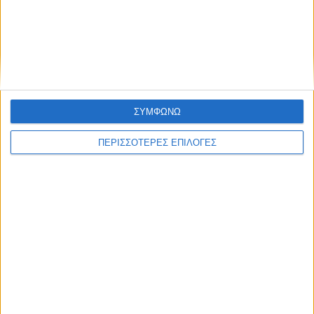
€
64.00
Jinbei M 140 softbox
ΣΥΜΦΩΝΩ
ΑΠΟΣΤΟΛΈΣ ΚΑΙ ΜΕ ΑΝΤΙΚΑΤΑΒΟΛΗ
ΠΕΡΙΣΣΟΤΕΡΕΣ ΕΠΙΛΟΓΕΣ
Εξοδα αποστολής 4,90€,
Κόστος αντικαταβολής 2,90€
ΕΠΙΣΤΡΟΦΈΣ
Δεχόμαστε επιστροφές προϊόντων εντός 20 ημερών από την ημερομηνία
παραλαβής
ΑΓΟΡΆΣΤΕ ΧΩΡΊΣ ΕΓΓΡΑΦΉ