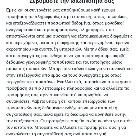
Σεβόμαστε την ιδιωτικότητά σας
ΥΠΟΚΑΤΗΓΟΡΊΕΣ
Εμείς και οι συνεργάτες μας αποθηκεύουμε και/ή έχουμε
πρόσβαση σε πληροφορίες σε μια συσκευή, όπως τα cookies,
ΔΙΑΘΕΣΙΜΌΤΗΤΑ
και επεξεργαζόμαστε προσωπικά δεδομένα, όπως μοναδικοί
αναγνωριστικοί και προσαρμοσμένες πληροφορίες που
Άμεση παραλαβή / Παράδοση 1 έως 3 ημέρες
αποστέλλονται από μια συσκευή για εξατομικευμένες διαφημίσεις
1-3 ημέρες
και περιεχόμενο, μέτρηση διαφήμισης και περιεχομένου, έρευνα
4-7 ημέρες
ακροατηρίου και ανάπτυξη υπηρεσιών.
Με την άδειά σας, εμείς
7-10 ημέρες
και οι συνεργάτες μας ενδέχεται να χρησιμοποιήσουμε ακριβή
Κατόπιν Παραγγελίας
δεδομένα γεωγραφικής τοποθεσίας και ταυτοποίησης μέσω
ΤΙΜΗ
σάρωσης συσκευών. Μπορείτε να κάνετε κλικ για να συναινέσετε
στην επεξεργασία από εμάς και τους συνεργάτες μας όπως
€
– €
περιγράφεται παραπάνω. Εναλλακτικά, μπορείτε να αποκτήσετε
πρόσβαση σε πιο λεπτομερείς πληροφορίες και να αλλάξετε τις
προτιμήσεις σας πριν συναινέσετε ή να αρνηθείτε να
€64
€65
συναινέσετε.
Λάβετε υπόψη ότι κάποια επεξεργασία των
προσωπικών σας δεδομένων ενδέχεται να μην απαιτεί τη
ΚΑΤΑΣΚΕΥΑΣΤΉΣ
συγκατάθεσή σας, αλλά έχετε το δικαίωμα να αρνηθείτε αυτήν
Jinbei
την επεξεργασία. Οι προτιμήσεις σας θα ισχύουν μόνο για αυτόν
τον ιστότοπο. Μπορείτε να αλλάξετε τις προτιμήσεις σας ή να
ΕΠΑΝΑΦΟΡΆ
ανακαλέσετε τη συγκατάθεσή σας ανά πάσα στιγμή