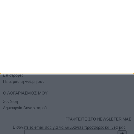
Βάλτε την παραγγελία σας και χωρίς εγγραφή
E-PHOTOSHOP.GR
Επικοινωνία
Ποιοί είμαστε
Όροι χρήσης - Ασφάλεια συναλλαγών
Sitemap
ΕΞΥΠΗΡΈΤΗΣΗ
Τρόποι Αποστολής
Τρόποι Πληρωμής
Επιστροφές
Πείτε μας τη γνώμη σας
Ο ΛΟΓΑΡΙΑΣΜΌΣ ΜΟΥ
Συνδεση
Δημιουργία Λογαριασμού
ΓΡΑΦΤΕΙΤΕ ΣΤΟ NEWSLETER ΜΑΣ
Εισάγετε το email σας για να λαμβάνετε προσφορές και νέα μας: