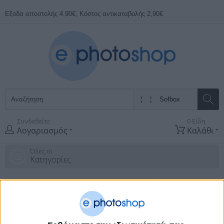
Εξοδα αποστολής 4,90€, Κόστος αντικαταβολής 2,90€
Συνδεθείτε
0 Είδη
Λογαριασμός
Καλάθι
Όλες οι
Κατηγορίες
ΠΡΟΣΦΟΡΕΣ
ΚΑΤΑΣΚΕΥΑΣΤΈΣ
Αρχική Σελίδα
Φωτογραφικά
Φωτισμός
Sofbox