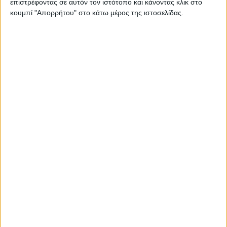
επιστρέφοντας σε αυτόν τον ιστότοπο και κάνοντας κλικ στο
κουμπί "Απορρήτου" στο κάτω μέρος της ιστοσελίδας.
Sofbox
Δημοφιλή
66 ανα σελίδα