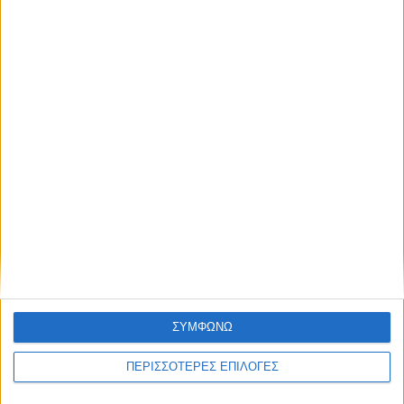
ΑΠΟΣΤΟΛΈΣ ΚΑΙ ΜΕ ΑΝΤΙΚΑΤΑΒΟΛΗ
Εξοδα αποστολής 4,90€,
Κόστος αντικαταβολής 2,90€
ΕΠΙΣΤΡΟΦΈΣ
Δεχόμαστε επιστροφές προϊόντων εντός 20 ημερών από την ημερομηνία
παραλαβής
ΣΥΜΦΩΝΩ
ΑΓΟΡΆΣΤΕ ΧΩΡΊΣ ΕΓΓΡΑΦΉ
ΠΕΡΙΣΣΟΤΕΡΕΣ ΕΠΙΛΟΓΕΣ
Βάλτε την παραγγελία σας και χωρίς εγγραφή