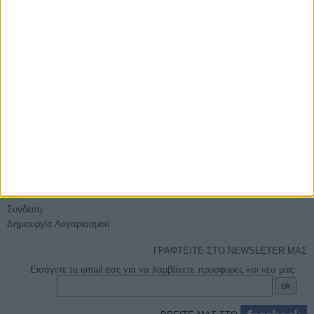
E-PHOTOSHOP.GR
Επικοινωνία
Ποιοί είμαστε
Όροι χρήσης - Ασφάλεια συναλλαγών
Sitemap
ΕΞΥΠΗΡΈΤΗΣΗ
Τρόποι Αποστολής
Τρόποι Πληρωμής
Επιστροφές
Πείτε μας τη γνώμη σας
Ο ΛΟΓΑΡΙΑΣΜΌΣ ΜΟΥ
Συνδεση
Δημιουργία Λογαριασμού
ΓΡΑΦΤΕΙΤΕ ΣΤΟ NEWSLETER ΜΑΣ
Εισάγετε το email σας για να λαμβάνετε προσφορές και νέα μας: