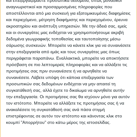
και επεξεργαζόμαστε προσωπικά δεδομένα, όπως μοναδικοί
ΥΠΟΚΑΤΗΓΟΡΊΕΣ
αναγνωριστικοί και προσαρμοσμένες πληροφορίες που
αποστέλλονται από μια συσκευή για εξατομικευμένες διαφημίσεις
ΔΙΑΘΕΣΙΜΌΤΗΤΑ
και περιεχόμενο, μέτρηση διαφήμισης και περιεχομένου, έρευνα
ακροατηρίου και ανάπτυξη υπηρεσιών.
Με την άδειά σας, εμείς
Άμεση παραλαβή / Παράδοση 1 έως 3 ημέρες
και οι συνεργάτες μας ενδέχεται να χρησιμοποιήσουμε ακριβή
1-3 ημέρες
δεδομένα γεωγραφικής τοποθεσίας και ταυτοποίησης μέσω
4-7 ημέρες
σάρωσης συσκευών. Μπορείτε να κάνετε κλικ για να συναινέσετε
7-10 ημέρες
στην επεξεργασία από εμάς και τους συνεργάτες μας όπως
Κατόπιν Παραγγελίας
περιγράφεται παραπάνω. Εναλλακτικά, μπορείτε να αποκτήσετε
πρόσβαση σε πιο λεπτομερείς πληροφορίες και να αλλάξετε τις
ΕΠΑΝΑΦΟΡΆ
προτιμήσεις σας πριν συναινέσετε ή να αρνηθείτε να
συναινέσετε.
Λάβετε υπόψη ότι κάποια επεξεργασία των
προσωπικών σας δεδομένων ενδέχεται να μην απαιτεί τη
συγκατάθεσή σας, αλλά έχετε το δικαίωμα να αρνηθείτε αυτήν
Chroma Key
την επεξεργασία. Οι προτιμήσεις σας θα ισχύουν μόνο για αυτόν
τον ιστότοπο. Μπορείτε να αλλάξετε τις προτιμήσεις σας ή να
ανακαλέσετε τη συγκατάθεσή σας ανά πάσα στιγμή
επιστρέφοντας σε αυτόν τον ιστότοπο και κάνοντας κλικ στο
κουμπί "Απορρήτου" στο κάτω μέρος της ιστοσελίδας.
Δεν υπάρχουν προϊόντα Κάτω από αυτήν την Κατηγορία.