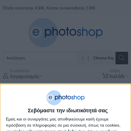
Εξοδα αποστολής 4,90€, Κόστος αντικαταβολής 2,90€
Συνδεθείτε
0 Είδη
Λογαριασμός
Καλάθι
Όλες οι
Κατηγορίες
ΠΡΟΣΦΟΡΕΣ
ΚΑΤΑΣΚΕΥΑΣΤΈΣ
Σεβόμαστε την ιδιωτικότητά σας
Εμείς και οι συνεργάτες μας αποθηκεύουμε και/ή έχουμε
Αρχική Σελίδα
Φωτογραφικά
Φόντα & Στήριξη
Chroma Key
πρόσβαση σε πληροφορίες σε μια συσκευή, όπως τα cookies,