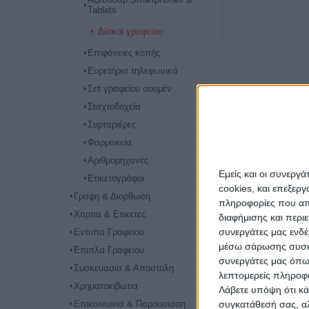
Tablets
Δίσκοι γραφείου
Επιφάνειες κοπής
Ευρετήρια τηλεφωνικά
Σετ γραφείου σουμέν
Σταχτοδοχεία
Συρταριέρες
Φαρμακεία
Αριθμομηχανές
Εμείς και οι συνεργ
Ετικετογράφοι
cookies, και επεξε
Γραφη & Διορθωση
πληροφορίες που απο
Χαρτια & Ετικετες
διαφήμισης και περι
συνεργάτες μας ενδέ
Εντυπα Γραφειου
μέσω σάρωσης συσκευ
Επιπλα Γραφειου
συνεργάτες μας όπω
Συσκευασια & Αποστολη
λεπτομερείς πληροφορ
Χρηματοκιβωτια
Λάβετε υπόψη ότι κά
συγκατάθεσή σας, αλ
Επικοινωνια & Παρουσιαση