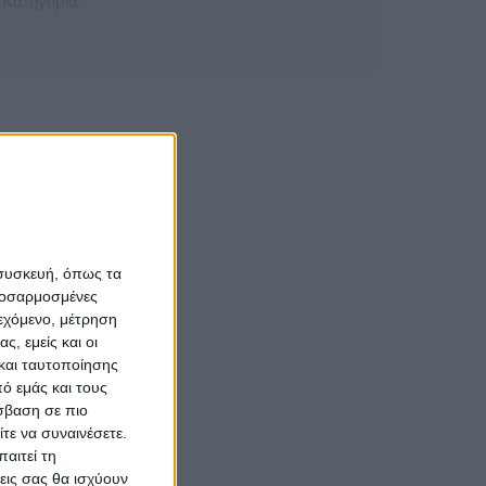
 Κατηγορία.
 συσκευή, όπως τα
προσαρμοσμένες
ιεχόμενο, μέτρηση
ς, εμείς και οι
και ταυτοποίησης
ό εμάς και τους
σβαση σε πιο
τε να συναινέσετε.
αιτεί τη
εις σας θα ισχύουν