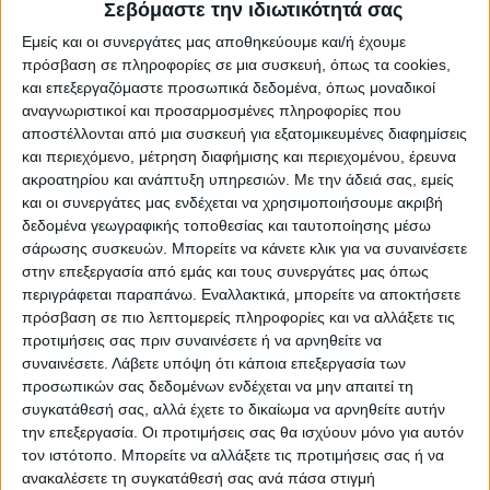
Σεβόμαστε την ιδιωτικότητά σας
ΥΠΟΚΑΤΗΓΟΡΊΕΣ
Εμείς και οι συνεργάτες μας αποθηκεύουμε και/ή έχουμε
πρόσβαση σε πληροφορίες σε μια συσκευή, όπως τα cookies,
ΔΙΑΘΕΣΙΜΌΤΗΤΑ
και επεξεργαζόμαστε προσωπικά δεδομένα, όπως μοναδικοί
αναγνωριστικοί και προσαρμοσμένες πληροφορίες που
Άμεση παραλαβή / Παράδοση 1 έως 3 ημέρες
αποστέλλονται από μια συσκευή για εξατομικευμένες διαφημίσεις
1-3 ημέρες
και περιεχόμενο, μέτρηση διαφήμισης και περιεχομένου, έρευνα
4-7 ημέρες
ακροατηρίου και ανάπτυξη υπηρεσιών.
Με την άδειά σας, εμείς
7-10 ημέρες
και οι συνεργάτες μας ενδέχεται να χρησιμοποιήσουμε ακριβή
Κατόπιν Παραγγελίας
δεδομένα γεωγραφικής τοποθεσίας και ταυτοποίησης μέσω
σάρωσης συσκευών. Μπορείτε να κάνετε κλικ για να συναινέσετε
ΤΙΜΗ
στην επεξεργασία από εμάς και τους συνεργάτες μας όπως
περιγράφεται παραπάνω. Εναλλακτικά, μπορείτε να αποκτήσετε
€
– €
πρόσβαση σε πιο λεπτομερείς πληροφορίες και να αλλάξετε τις
προτιμήσεις σας πριν συναινέσετε ή να αρνηθείτε να
€825
€826
συναινέσετε.
Λάβετε υπόψη ότι κάποια επεξεργασία των
προσωπικών σας δεδομένων ενδέχεται να μην απαιτεί τη
ΚΑΤΑΣΚΕΥΑΣΤΉΣ
συγκατάθεσή σας, αλλά έχετε το δικαίωμα να αρνηθείτε αυτήν
την επεξεργασία. Οι προτιμήσεις σας θα ισχύουν μόνο για αυτόν
Nival
τον ιστότοπο. Μπορείτε να αλλάξετε τις προτιμήσεις σας ή να
ανακαλέσετε τη συγκατάθεσή σας ανά πάσα στιγμή
ΕΠΑΝΑΦΟΡΆ