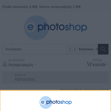
Εξοδα αποστολής 4,90€, Κόστος αντικαταβολής 2,90€
Συνδεθείτε
0 Είδη
Λογαριασμός
Καλάθι
Όλες οι
Κατηγορίες
ΠΡΟΣΦΟΡΕΣ
ΚΑΤΑΣΚΕΥΑΣΤΈΣ
Αρχική Σελίδα
Οργάνωση & Εξοπλισμός γραφείου
Χρηματοκιβωτια
Κασετίνες - Θήκες Ταμείου