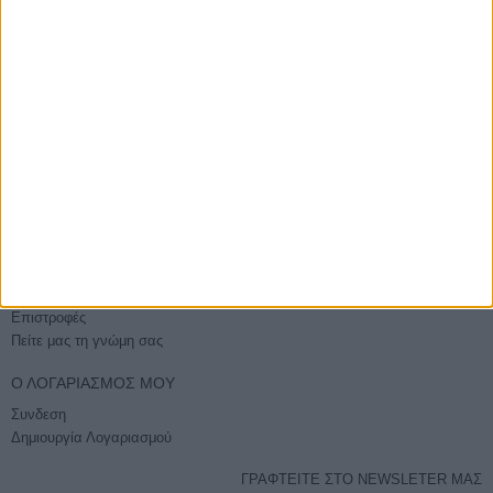
ΑΓΟΡΆΣΤΕ ΧΩΡΊΣ ΕΓΓΡΑΦΉ
Βάλτε την παραγγελία σας και χωρίς εγγραφή
E-PHOTOSHOP.GR
Επικοινωνία
Ποιοί είμαστε
Όροι χρήσης - Ασφάλεια συναλλαγών
Sitemap
ΕΞΥΠΗΡΈΤΗΣΗ
Τρόποι Αποστολής
Τρόποι Πληρωμής
Επιστροφές
Πείτε μας τη γνώμη σας
Ο ΛΟΓΑΡΙΑΣΜΌΣ ΜΟΥ
Συνδεση
Δημιουργία Λογαριασμού
ΓΡΑΦΤΕΙΤΕ ΣΤΟ NEWSLETER ΜΑΣ