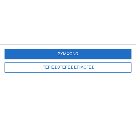
Θυριδα Ασφαλειας Cash protector 3 συρτάρια CASH PROT. 3 D...
€
825.00
€
964.70
ΣΥΜΦΩΝΩ
ΠΕΡΙΣΣΟΤΕΡΕΣ ΕΠΙΛΟΓΕΣ
ΑΠΟΣΤΟΛΈΣ ΚΑΙ ΜΕ ΑΝΤΙΚΑΤΑΒΟΛΗ
Εξοδα αποστολής 4,90€,
Κόστος αντικαταβολής 2,90€
ΕΠΙΣΤΡΟΦΈΣ
Δεχόμαστε επιστροφές προϊόντων εντός 20 ημερών από την ημερομηνία
παραλαβής