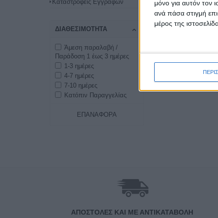
Καταστροφεις Εγγραφων
μόνο για αυτόν τον 
ανά πάσα στιγμή επι
μέρος της ιστοσελίδα
ΔΙΑΘΕΣΙΜΌΤΗΤΑ
Άμεση παραλαβή /
Παράδοση 1 έως 3 ημέρες
1-3 ημέρες
ΠΕΡΙ
4-7 ημέρες
7-10 ημέρες
Κατόπιν Παραγγελίας
ΕΠΑΝΑΦΟΡΆ
ΑΠΟΣΤΟΛΈΣ ΚΑΙ ΜΕ ΑΝΤΙΚΑΤΑΒΟΛΗ