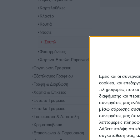
Καρτελοθήκες
Κλασέρ
Κουτιά
Ντοσιέ
Σουπλ
Φυσαρμόνικες
Χαρτινα Επιπλα Paperworld
Οργανωση Γραφειου
Εξοπλισμος Γραφειου
Εμείς και οι συνεργ
cookies, και επεξε
Γραφη & Διορθωση
πληροφορίες που απο
Χαρτια & Ετικετες
διαφήμισης και περι
Εντυπα Γραφειου
συνεργάτες μας ενδέ
Επιπλα Γραφειου
μέσω σάρωσης συσκευ
συνεργάτες μας όπω
Συσκευασια & Αποστολη
λεπτομερείς πληροφορ
Χρηματοκιβωτια
Λάβετε υπόψη ότι κά
Επικοινωνια & Παρουσιαση
συγκατάθεσή σας, αλ