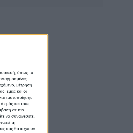
 συσκευή, όπως τα
προσαρμοσμένες
ιεχόμενο, μέτρηση
ς, εμείς και οι
και ταυτοποίησης
ό εμάς και τους
σβαση σε πιο
τε να συναινέσετε.
αιτεί τη
εις σας θα ισχύουν