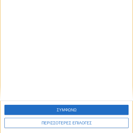
ΑΠΟΣΤΟΛΈΣ ΚΑΙ ΜΕ ΑΝΤΙΚΑΤΑΒΟΛΗ
Εξοδα αποστολής 4,90€,
Κόστος αντικαταβολής 2,90€
ΕΠΙΣΤΡΟΦΈΣ
Δεχόμαστε επιστροφές προϊόντων εντός 20 ημερών από την ημερομηνία
παραλαβής
ΣΥΜΦΩΝΩ
ΑΓΟΡΆΣΤΕ ΧΩΡΊΣ ΕΓΓΡΑΦΉ
ΠΕΡΙΣΣΟΤΕΡΕΣ ΕΠΙΛΟΓΕΣ
Βάλτε την παραγγελία σας και χωρίς εγγραφή