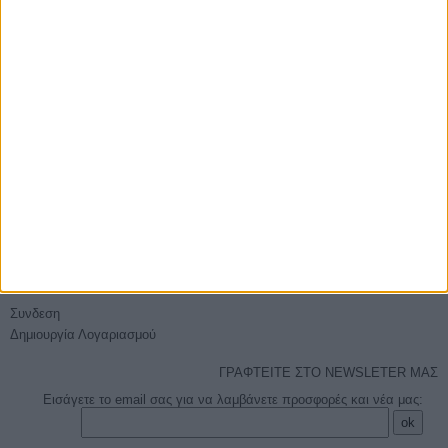
E-PHOTOSHOP.GR
Επικοινωνία
Ποιοί είμαστε
Όροι χρήσης - Ασφάλεια συναλλαγών
Sitemap
ΕΞΥΠΗΡΈΤΗΣΗ
Τρόποι Αποστολής
Τρόποι Πληρωμής
Επιστροφές
Πείτε μας τη γνώμη σας
Ο ΛΟΓΑΡΙΑΣΜΌΣ ΜΟΥ
Συνδεση
Δημιουργία Λογαριασμού
ΓΡΑΦΤΕΙΤΕ ΣΤΟ NEWSLETER ΜΑΣ
Εισάγετε το email σας για να λαμβάνετε προσφορές και νέα μας: