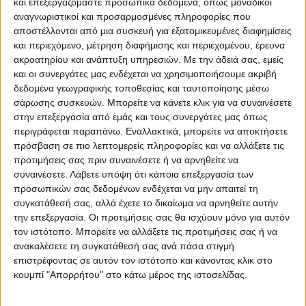
και επεξεργαζόμαστε προσωπικά δεδομένα, όπως μοναδικοί
αναγνωριστικοί και προσαρμοσμένες πληροφορίες που
ΥΠΟΚΑΤΗΓΟΡΊΕΣ
αποστέλλονται από μια συσκευή για εξατομικευμένες διαφημίσεις
και περιεχόμενο, μέτρηση διαφήμισης και περιεχομένου, έρευνα
ΔΙΑΘΕΣΙΜΌΤΗΤΑ
ακροατηρίου και ανάπτυξη υπηρεσιών.
Με την άδειά σας, εμείς
και οι συνεργάτες μας ενδέχεται να χρησιμοποιήσουμε ακριβή
Άμεση παραλαβή / Παράδοση 1 έως 3 ημέρες
δεδομένα γεωγραφικής τοποθεσίας και ταυτοποίησης μέσω
1-3 ημέρες
σάρωσης συσκευών. Μπορείτε να κάνετε κλικ για να συναινέσετε
4-7 ημέρες
στην επεξεργασία από εμάς και τους συνεργάτες μας όπως
7-10 ημέρες
περιγράφεται παραπάνω. Εναλλακτικά, μπορείτε να αποκτήσετε
Κατόπιν Παραγγελίας
πρόσβαση σε πιο λεπτομερείς πληροφορίες και να αλλάξετε τις
προτιμήσεις σας πριν συναινέσετε ή να αρνηθείτε να
ΕΠΑΝΑΦΟΡΆ
συναινέσετε.
Λάβετε υπόψη ότι κάποια επεξεργασία των
προσωπικών σας δεδομένων ενδέχεται να μην απαιτεί τη
συγκατάθεσή σας, αλλά έχετε το δικαίωμα να αρνηθείτε αυτήν
την επεξεργασία. Οι προτιμήσεις σας θα ισχύουν μόνο για αυτόν
Αποσυρραπτικά
τον ιστότοπο. Μπορείτε να αλλάξετε τις προτιμήσεις σας ή να
ανακαλέσετε τη συγκατάθεσή σας ανά πάσα στιγμή
επιστρέφοντας σε αυτόν τον ιστότοπο και κάνοντας κλικ στο
κουμπί "Απορρήτου" στο κάτω μέρος της ιστοσελίδας.
Δεν υπάρχουν προϊόντα Κάτω από αυτήν την Κατηγορία.