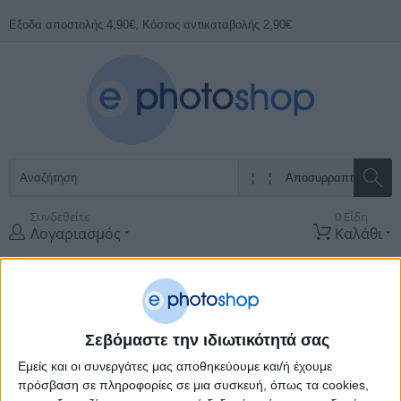
Εξοδα αποστολής 4,90€, Κόστος αντικαταβολής 2,90€
Συνδεθείτε
0 Είδη
Λογαριασμός
Καλάθι
Όλες οι
Κατηγορίες
ΠΡΟΣΦΟΡΕΣ
ΚΑΤΑΣΚΕΥΑΣΤΈΣ
Σεβόμαστε την ιδιωτικότητά σας
Εμείς και οι συνεργάτες μας αποθηκεύουμε και/ή έχουμε
Αρχική Σελίδα
Οργάνωση & Εξοπλισμός γραφείου
Οργανωση
Γραφειου
Αποσυρραπτικά
πρόσβαση σε πληροφορίες σε μια συσκευή, όπως τα cookies,