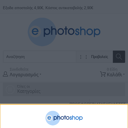
Εξοδα αποστολής 4,90€, Κόστος αντικαταβολής 2,90€
Συνδεθείτε
0 Είδη
Λογαριασμός
Καλάθι
Όλες οι
Κατηγορίες
ΠΡΟΣΦΟΡΕΣ
ΚΑΤΑΣΚΕΥΑΣΤΈΣ
Αρχική Σελίδα
Φωτισμός Led - Ηλεκτρολογικά
Επαγγελματικός
Φωτισμός
Προβολείς