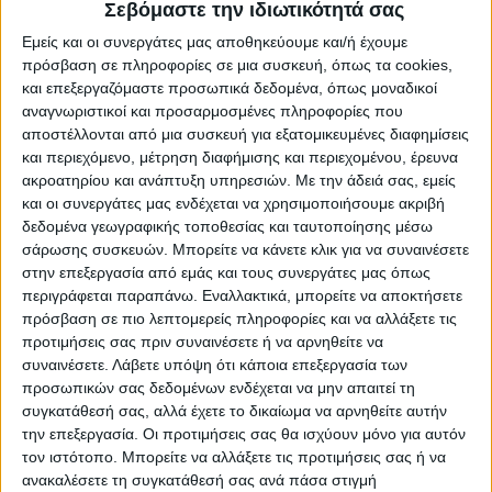
Σεβόμαστε την ιδιωτικότητά σας
ΥΠΟΚΑΤΗΓΟΡΊΕΣ
Εμείς και οι συνεργάτες μας αποθηκεύουμε και/ή έχουμε
πρόσβαση σε πληροφορίες σε μια συσκευή, όπως τα cookies,
ΔΙΑΘΕΣΙΜΌΤΗΤΑ
και επεξεργαζόμαστε προσωπικά δεδομένα, όπως μοναδικοί
αναγνωριστικοί και προσαρμοσμένες πληροφορίες που
Άμεση παραλαβή / Παράδοση 1 έως 3 ημέρες
αποστέλλονται από μια συσκευή για εξατομικευμένες διαφημίσεις
1-3 ημέρες
και περιεχόμενο, μέτρηση διαφήμισης και περιεχομένου, έρευνα
4-7 ημέρες
ακροατηρίου και ανάπτυξη υπηρεσιών.
Με την άδειά σας, εμείς
7-10 ημέρες
και οι συνεργάτες μας ενδέχεται να χρησιμοποιήσουμε ακριβή
Κατόπιν Παραγγελίας
δεδομένα γεωγραφικής τοποθεσίας και ταυτοποίησης μέσω
σάρωσης συσκευών. Μπορείτε να κάνετε κλικ για να συναινέσετε
ΤΙΜΗ
στην επεξεργασία από εμάς και τους συνεργάτες μας όπως
περιγράφεται παραπάνω. Εναλλακτικά, μπορείτε να αποκτήσετε
€
– €
πρόσβαση σε πιο λεπτομερείς πληροφορίες και να αλλάξετε τις
προτιμήσεις σας πριν συναινέσετε ή να αρνηθείτε να
€308
€309
συναινέσετε.
Λάβετε υπόψη ότι κάποια επεξεργασία των
προσωπικών σας δεδομένων ενδέχεται να μην απαιτεί τη
ΚΑΤΑΣΚΕΥΑΣΤΉΣ
συγκατάθεσή σας, αλλά έχετε το δικαίωμα να αρνηθείτε αυτήν
την επεξεργασία. Οι προτιμήσεις σας θα ισχύουν μόνο για αυτόν
Ferrara
τον ιστότοπο. Μπορείτε να αλλάξετε τις προτιμήσεις σας ή να
ανακαλέσετε τη συγκατάθεσή σας ανά πάσα στιγμή
ΕΠΑΝΑΦΟΡΆ