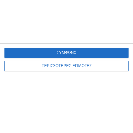
Μεγάλος Προβολέας Led 4X50W Smd Diamond Pro Module Ασημι ...
€
308.00
ΣΥΜΦΩΝΩ
ΠΕΡΙΣΣΟΤΕΡΕΣ ΕΠΙΛΟΓΕΣ
ΑΠΟΣΤΟΛΈΣ ΚΑΙ ΜΕ ΑΝΤΙΚΑΤΑΒΟΛΗ
Εξοδα αποστολής 4,90€,
Κόστος αντικαταβολής 2,90€
ΕΠΙΣΤΡΟΦΈΣ
Δεχόμαστε επιστροφές προϊόντων εντός 20 ημερών από την ημερομηνία
παραλαβής