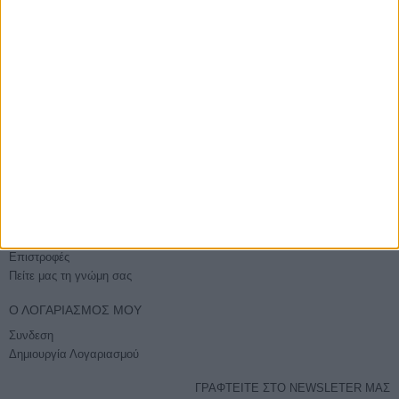
ΑΓΟΡΆΣΤΕ ΧΩΡΊΣ ΕΓΓΡΑΦΉ
Βάλτε την παραγγελία σας και χωρίς εγγραφή
E-PHOTOSHOP.GR
Επικοινωνία
Ποιοί είμαστε
Όροι χρήσης - Ασφάλεια συναλλαγών
Sitemap
ΕΞΥΠΗΡΈΤΗΣΗ
Τρόποι Αποστολής
Τρόποι Πληρωμής
Επιστροφές
Πείτε μας τη γνώμη σας
Ο ΛΟΓΑΡΙΑΣΜΌΣ ΜΟΥ
Συνδεση
Δημιουργία Λογαριασμού
ΓΡΑΦΤΕΙΤΕ ΣΤΟ NEWSLETER ΜΑΣ