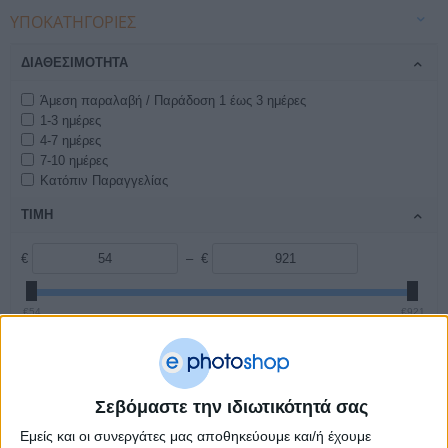
ΥΠΟΚΑΤΗΓΟΡΊΕΣ
ΔΙΑΘΕΣΙΜΌΤΗΤΑ
Άμεση παραλαβή / Παράδοση 1 έως 3 ημέρες
1-3 ημέρες
4-7 ημέρες
7-10 ημέρες
Κατόπιν Παραγγελίας
ΤΙΜΗ
€
– €
€54
€921
ΚΑΤΑΣΚΕΥΑΣΤΉΣ
Ideal
Σεβόμαστε την ιδιωτικότητά σας
Kobra
KW-TRIO
Εμείς και οι συνεργάτες μας αποθηκεύουμε και/ή έχουμε
OEM