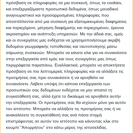
πρόσβαση σε πληροφορίες σε μια συσκευή, όπως τα cookies,
Peach
και επεξεργαζόμαστε προσωπικά δεδομένα, όπως μοναδικοί
αναγνωριστικοί και προσαρμοσμένες πληροφορίες που
ΕΠΑΝΑΦΟΡΆ
αποστέλλονται από μια συσκευή για εξατομικευμένες διαφημίσεις
και περιεχόμενο, μέτρηση διαφήμισης και περιεχομένου, έρευνα
ακροατηρίου και ανάπτυξη υπηρεσιών.
Με την άδειά σας, εμείς
και οι συνεργάτες μας ενδέχεται να χρησιμοποιήσουμε ακριβή
Κοπτικα Γκιλοτίνες
δεδομένα γεωγραφικής τοποθεσίας και ταυτοποίησης μέσω
σάρωσης συσκευών. Μπορείτε να κάνετε κλικ για να συναινέσετε
στην επεξεργασία από εμάς και τους συνεργάτες μας όπως
Δημοφιλή
66 ανα σελίδα
περιγράφεται παραπάνω. Εναλλακτικά, μπορείτε να αποκτήσετε
πρόσβαση σε πιο λεπτομερείς πληροφορίες και να αλλάξετε τις
προτιμήσεις σας πριν συναινέσετε ή να αρνηθείτε να
συναινέσετε.
Λάβετε υπόψη ότι κάποια επεξεργασία των
προσωπικών σας δεδομένων ενδέχεται να μην απαιτεί τη
συγκατάθεσή σας, αλλά έχετε το δικαίωμα να αρνηθείτε αυτήν
την επεξεργασία. Οι προτιμήσεις σας θα ισχύουν μόνο για αυτόν
τον ιστότοπο. Μπορείτε να αλλάξετε τις προτιμήσεις σας ή να
ανακαλέσετε τη συγκατάθεσή σας ανά πάσα στιγμή
επιστρέφοντας σε αυτόν τον ιστότοπο και κάνοντας κλικ στο
κουμπί "Απορρήτου" στο κάτω μέρος της ιστοσελίδας.