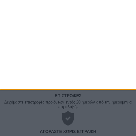
€
365.00
Γκιλοτίνα Ideal 1135
ΑΠΟΣΤΟΛΈΣ ΚΑΙ ΜΕ ΑΝΤΙΚΑΤΑΒΟΛΗ
Εξοδα αποστολής 4,90€,
Κόστος αντικαταβολής 2,90€
ΕΠΙΣΤΡΟΦΈΣ
Δεχόμαστε επιστροφές προϊόντων εντός 20 ημερών από την ημερομηνία
παραλαβής
ΑΓΟΡΆΣΤΕ ΧΩΡΊΣ ΕΓΓΡΑΦΉ