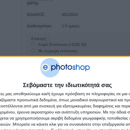
(MPN):
ΚΩΔΙΚΟΣ:
60110624
Διαθεσιμότητα:
1-3 ημέρες
Επιλογή:
Χωρίς Εκτύπωση (+€
182.50
)
Με έγχρωμη εκτύπωση
−
+
ΣΤΟ ΚΑΛΆΘΙ
Σεβόμαστε την ιδιωτικότητά σας
άτες μας αποθηκεύουμε και/ή έχουμε πρόσβαση σε πληροφορίες σε μια
ργαζόμαστε προσωπικά δεδομένα, όπως μοναδικοί αναγνωριστικοί και 
ΛΛΆΔΙΟ ΚΑΤΑΣΚΕΥΑΣΤΉ
ΔΙΑΘΕΣΙΜΌΤΗΤΑ
ΤΡΌΠΟΙ ΠΛΗΡΩΜ
στέλλονται από μια συσκευή για εξατομικευμένες διαφημίσεις και περ
εχομένου, έρευνα ακροατηρίου και ανάπτυξη υπηρεσιών.
Με την άδειά σα
χεται να χρησιμοποιήσουμε ακριβή δεδομένα γεωγραφικής τοποθεσίας 
ών. Μπορείτε να κάνετε κλικ για να συναινέσετε στην επεξεργασία απ
do, προστατευτική ματ επιφάνεια PVC, κατάλληλο για εξωτερικό χώρο . Ε