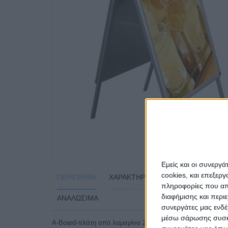
Εμείς και οι συνεργ
cookies, και επεξε
ΠΕΡΙΓΡΑΦΉ
ΧΑΡΑΚΤΗΡΙΣΤΙΚΆ
ΑΡΧΕΊΑ
ΦΥ
πληροφορίες που απο
διαφήμισης και περι
ΑΝΑΛΏΣΙΜΑ
συνεργάτες μας ενδέ
μέσω σάρωσης συσκευ
A-Board-πλάτη από λαμαρίνα 25mm Rondo διπλής όψης,Ron