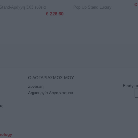
€
Stand-Αράχνη 3X3 ευθεία
Pop Up Stand Luxury
€
226.60
Ο ΛΟΓΑΡΙΑΣΜΌΣ ΜΟΥ
Εισάγετ
Συνδεση
Δημιουργία Λογαριασμού
ας
nology