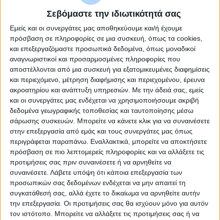
Σεβόμαστε την ιδιωτικότητά σας
Adapter Usb Type-C Male To Vga/F
Εμείς και οι συνεργάτες μας αποθηκεύουμε και/ή έχουμε
πρόσβαση σε πληροφορίες σε μια συσκευή, όπως τα cookies,
Value 12.99.3200-10
και επεξεργαζόμαστε προσωπικά δεδομένα, όπως μοναδικοί
αναγνωριστικοί και προσαρμοσμένες πληροφορίες που
αποστέλλονται από μια συσκευή για εξατομικευμένες διαφημίσεις
και περιεχόμενο, μέτρηση διαφήμισης και περιεχομένου, έρευνα
ακροατηρίου και ανάπτυξη υπηρεσιών.
Με την άδειά σας, εμείς
και οι συνεργάτες μας ενδέχεται να χρησιμοποιήσουμε ακριβή
δεδομένα γεωγραφικής τοποθεσίας και ταυτοποίησης μέσω
σάρωσης συσκευών. Μπορείτε να κάνετε κλικ για να συναινέσετε
στην επεξεργασία από εμάς και τους συνεργάτες μας όπως
περιγράφεται παραπάνω. Εναλλακτικά, μπορείτε να αποκτήσετε
πρόσβαση σε πιο λεπτομερείς πληροφορίες και να αλλάξετε τις
προτιμήσεις σας πριν συναινέσετε ή να αρνηθείτε να
συναινέσετε.
Λάβετε υπόψη ότι κάποια επεξεργασία των
προσωπικών σας δεδομένων ενδέχεται να μην απαιτεί τη
συγκατάθεσή σας, αλλά έχετε το δικαίωμα να αρνηθείτε αυτήν
την επεξεργασία. Οι προτιμήσεις σας θα ισχύουν μόνο για αυτόν
τον ιστότοπο. Μπορείτε να αλλάξετε τις προτιμήσεις σας ή να