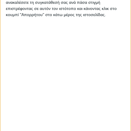
ανακαλέσετε τη συγκατάθεσή σας ανά πάσα στιγμή
επιστρέφοντας σε αυτόν τον ιστότοπο και κάνοντας κλικ στο
κουμπί "Απορρήτου" στο κάτω μέρος της ιστοσελίδας.
€
12.30
Κωδικός
R3333
Κατασκευαστή
(MPN):
ΚΩΔΙΚΟΣ:
R3333
Value
Διαθεσιμότητα:
1-3 ημέρες
−
+
ΣΤΟ ΚΑΛΆΘΙ
Περιγραφή