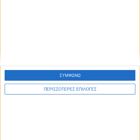
Ο συγκεκριμένος μετατροπέας λειτουργεί μόνο σε θύρες TYPE-C που
υποστηρίζουν το πρωτόκολλο DP Alt Mode. Για
περισσότερεςπληροφορίες επικοινωνήστε μαζί μας
Τεχνικές προδιαγραφές
Χαρακτηριστικά
Αρχεία
Φυλλάδιο Κατασκευαστή
Διαθεσιμότητα
ΣΥΜΦΩΝΩ
Τρόποι πληρωμής
ΠΕΡΙΣΣΟΤΕΡΕΣ ΕΠΙΛΟΓΕΣ
Αναλώσιμα
ΑΠΟΣΤΟΛΈΣ ΚΑΙ ΜΕ ΑΝΤΙΚΑΤΑΒΟΛΗ
Εξοδα αποστολής 3,40€,
Κόστος αντικαταβολής 1,90€