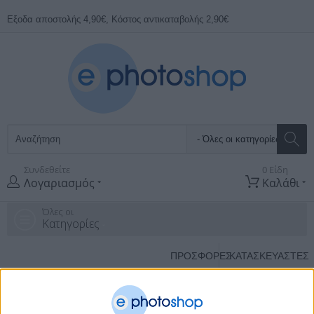
Εξοδα αποστολής 4,90€, Κόστος αντικαταβολής 2,90€
Συνδεθείτε
0 Είδη
Λογαριασμός
Καλάθι
Όλες οι
Κατηγορίες
ΠΡΟΣΦΟΡΕΣ
ΚΑΤΑΣΚΕΥΑΣΤΈΣ
Αρχική Σελίδα
Υπολογιστες
Cables and Adapters
Video adapters-
Converters
Adapter Usb Type-C Male To Vga/F Value 12.99.3200-10
39
απο
57