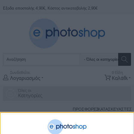
Εξοδα αποστολής 4,90€, Κόστος αντικαταβολής 2,90€
Συνδεθείτε
0 Είδη
Λογαριασμός
Καλάθι
Όλες οι
Κατηγορίες
ΠΡΟΣΦΟΡΕΣ
ΚΑΤΑΣΚΕΥΑΣΤΈΣ
Αρχική Σελίδα
Υπολογιστες
Cables and Adapters
Usb Adapters-
Accesories
Adapter Usbmini 5Pin M/F Γωνιακο Delock 65096
21
απο
24