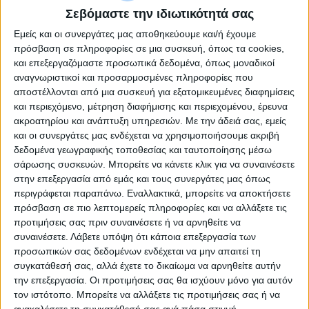
Σεβόμαστε την ιδιωτικότητά σας
Εμείς και οι συνεργάτες μας αποθηκεύουμε και/ή έχουμε
Adapter Usbmini 5Pin M/F Γωνιακο
πρόσβαση σε πληροφορίες σε μια συσκευή, όπως τα cookies,
Delock 65096
και επεξεργαζόμαστε προσωπικά δεδομένα, όπως μοναδικοί
αναγνωριστικοί και προσαρμοσμένες πληροφορίες που
αποστέλλονται από μια συσκευή για εξατομικευμένες διαφημίσεις
και περιεχόμενο, μέτρηση διαφήμισης και περιεχομένου, έρευνα
ακροατηρίου και ανάπτυξη υπηρεσιών.
Με την άδειά σας, εμείς
και οι συνεργάτες μας ενδέχεται να χρησιμοποιήσουμε ακριβή
δεδομένα γεωγραφικής τοποθεσίας και ταυτοποίησης μέσω
σάρωσης συσκευών. Μπορείτε να κάνετε κλικ για να συναινέσετε
στην επεξεργασία από εμάς και τους συνεργάτες μας όπως
περιγράφεται παραπάνω. Εναλλακτικά, μπορείτε να αποκτήσετε
πρόσβαση σε πιο λεπτομερείς πληροφορίες και να αλλάξετε τις
προτιμήσεις σας πριν συναινέσετε ή να αρνηθείτε να
συναινέσετε.
Λάβετε υπόψη ότι κάποια επεξεργασία των
προσωπικών σας δεδομένων ενδέχεται να μην απαιτεί τη
συγκατάθεσή σας, αλλά έχετε το δικαίωμα να αρνηθείτε αυτήν
την επεξεργασία. Οι προτιμήσεις σας θα ισχύουν μόνο για αυτόν
τον ιστότοπο. Μπορείτε να αλλάξετε τις προτιμήσεις σας ή να
ανακαλέσετε τη συγκατάθεσή σας ανά πάσα στιγμή