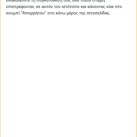
επιστρέφοντας σε αυτόν τον ιστότοπο και κάνοντας κλικ στο
κουμπί "Απορρήτου" στο κάτω μέρος της ιστοσελίδας.
€
4.35
Κωδικός
T8077
Κατασκευαστή
(MPN):
ΚΩΔΙΚΟΣ:
T8077
Delock
Διαθεσιμότητα:
1-3 ημέρες
−
+
ΣΤΟ ΚΑΛΆΘΙ
Περιγραφή