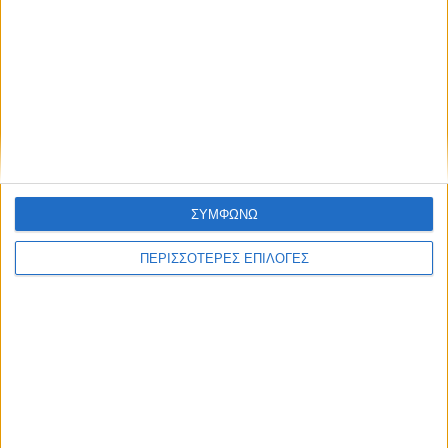
Χαρακτηριστικά
Αρχεία
Φυλλάδιο Κατασκευαστή
Διαθεσιμότητα
Τρόποι πληρωμής
ΣΥΜΦΩΝΩ
Αναλώσιμα
ΠΕΡΙΣΣΟΤΕΡΕΣ ΕΠΙΛΟΓΕΣ
ΑΠΟΣΤΟΛΈΣ ΚΑΙ ΜΕ ΑΝΤΙΚΑΤΑΒΟΛΗ
Εξοδα αποστολής 3,40€,
Κόστος αντικαταβολής 1,90€