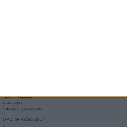
ΑΓΟΡΆΣΤΕ ΧΩΡΊΣ ΕΓΓΡΑΦΉ
Βάλτε την παραγγελία σας και χωρίς εγγραφή
E-PHOTOSHOP.GR
Επικοινωνία
Ποιοί είμαστε
Όροι χρήσης - Ασφάλεια συναλλαγών
Sitemap
ΕΞΥΠΗΡΈΤΗΣΗ
Τρόποι Αποστολής
Τρόποι Πληρωμής
Επιστροφές
Πείτε μας τη γνώμη σας
Ο ΛΟΓΑΡΙΑΣΜΌΣ ΜΟΥ