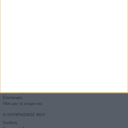
ΑΓΟΡΆΣΤΕ ΧΩΡΊΣ ΕΓΓΡΑΦΉ
Βάλτε την παραγγελία σας και χωρίς εγγραφή
E-PHOTOSHOP.GR
Επικοινωνία
Ποιοί είμαστε
Όροι χρήσης - Ασφάλεια συναλλαγών
Sitemap
ΕΞΥΠΗΡΈΤΗΣΗ
Τρόποι Αποστολής
Τρόποι Πληρωμής
Επιστροφές
Πείτε μας τη γνώμη σας
Ο ΛΟΓΑΡΙΑΣΜΌΣ ΜΟΥ
Συνδεση