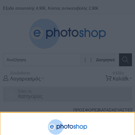
Εξοδα αποστολής 4,90€, Κόστος αντικαταβολής 2,90€
Συνδεθείτε
0 Είδη
Λογαριασμός
Καλάθι
Όλες οι
Κατηγορίες
ΠΡΟΣΦΟΡΕΣ
ΚΑΤΑΣΚΕΥΑΣΤΈΣ
Αρχική Σελίδα
Εξοπλισμος Τυπογραφειου
Κοπτικα
Διατρητικά