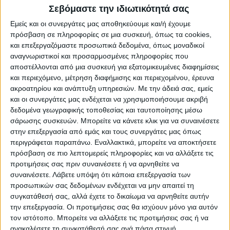
Σεβόμαστε την ιδιωτικότητά σας
ΥΠΟΚΑΤΗΓΟΡΊΕΣ
Εμείς και οι συνεργάτες μας αποθηκεύουμε και/ή έχουμε
ΔΙΑΘΕΣΙΜΌΤΗΤΑ
πρόσβαση σε πληροφορίες σε μια συσκευή, όπως τα cookies,
και επεξεργαζόμαστε προσωπικά δεδομένα, όπως μοναδικοί
Άμεση παραλαβή / Παράδοση 1 έως 3 ημέρες
αναγνωριστικοί και προσαρμοσμένες πληροφορίες που
1-3 ημέρες
αποστέλλονται από μια συσκευή για εξατομικευμένες διαφημίσεις
4-7 ημέρες
και περιεχόμενο, μέτρηση διαφήμισης και περιεχομένου, έρευνα
7-10 ημέρες
ακροατηρίου και ανάπτυξη υπηρεσιών.
Με την άδειά σας, εμείς
Κατόπιν Παραγγελίας
και οι συνεργάτες μας ενδέχεται να χρησιμοποιήσουμε ακριβή
δεδομένα γεωγραφικής τοποθεσίας και ταυτοποίησης μέσω
ΤΙΜΗ
σάρωσης συσκευών. Μπορείτε να κάνετε κλικ για να συναινέσετε
στην επεξεργασία από εμάς και τους συνεργάτες μας όπως
€
– €
περιγράφεται παραπάνω. Εναλλακτικά, μπορείτε να αποκτήσετε
πρόσβαση σε πιο λεπτομερείς πληροφορίες και να αλλάξετε τις
€60
€61
προτιμήσεις σας πριν συναινέσετε ή να αρνηθείτε να
συναινέσετε.
Λάβετε υπόψη ότι κάποια επεξεργασία των
ΚΑΤΑΣΚΕΥΑΣΤΉΣ (1)
προσωπικών σας δεδομένων ενδέχεται να μην απαιτεί τη
συγκατάθεσή σας, αλλά έχετε το δικαίωμα να αρνηθείτε αυτήν
Warrior
την επεξεργασία. Οι προτιμήσεις σας θα ισχύουν μόνο για αυτόν
Uchida
τον ιστότοπο. Μπορείτε να αλλάξετε τις προτιμήσεις σας ή να
OEM
ανακαλέσετε τη συγκατάθεσή σας ανά πάσα στιγμή