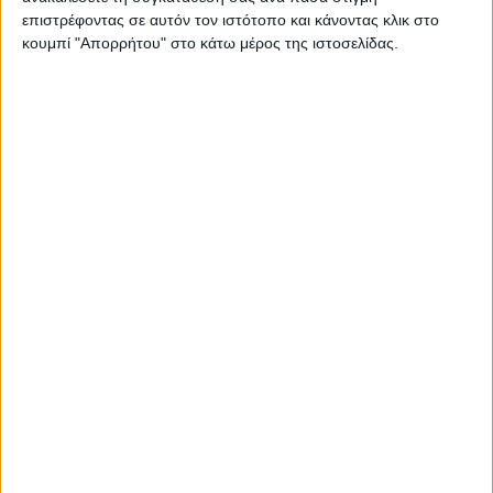
SPC
επιστρέφοντας σε αυτόν τον ιστότοπο και κάνοντας κλικ στο
Turikan
κουμπί "Απορρήτου" στο κάτω μέρος της ιστοσελίδας.
ΕΠΑΝΑΦΟΡΆ
Διατρητικά Χαρτιών
Δημοφιλή
66 ανα σελίδα