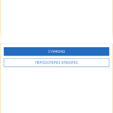
€
60.60
Πριτσινωτής επιτραπέζιος Eyelet Punch Warrior
ΣΥΜΦΩΝΩ
ΠΕΡΙΣΣΟΤΕΡΕΣ ΕΠΙΛΟΓΕΣ
ΑΠΟΣΤΟΛΈΣ ΚΑΙ ΜΕ ΑΝΤΙΚΑΤΑΒΟΛΗ
Εξοδα αποστολής 4,90€,
Κόστος αντικαταβολής 2,90€
ΕΠΙΣΤΡΟΦΈΣ
Δεχόμαστε επιστροφές προϊόντων εντός 20 ημερών από την ημερομηνία
παραλαβής