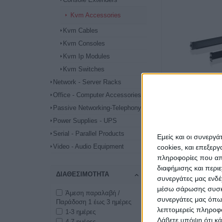
Kvm Accessories
Kvm Cables
Kvm Consoles
Kvm Ip Modules
Kvm Switches
Network - Server Racks
Office - Computer Accessories
Passive Networking-Telephony
Power Supplies - UPS
Serial - Parallel Products
Εμείς και οι συνεργ
Rail Kit For Lcd K
Video - Audio Equipment
cookies, και επεξε
πληροφορίες που απο
διαφήμισης και περι
ΔΙΑΘΕΣΙΜΌΤΗΤΑ
συνεργάτες μας ενδέ
μέσω σάρωσης συσκευ
Άμεση παραλαβή /
συνεργάτες μας όπω
Παράδοση 1 έως 3 ημέρες
λεπτομερείς πληροφορ
1-3 ημέρες
Λάβετε υπόψη ότι κά
4-7 ημέρες