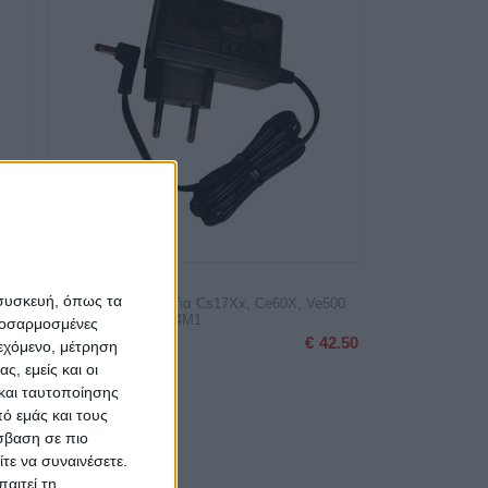
 συσκευή, όπως τα
-
Μετασχηματιστης Για Cs17Xx, Ce60X, Ve500
Aten 0AD8-1605-24M1
προσαρμοσμένες
3.00
€
42.50
ιεχόμενο, μέτρηση
ς, εμείς και οι
και ταυτοποίησης
ό εμάς και τους
σβαση σε πιο
τε να συναινέσετε.
αιτεί τη