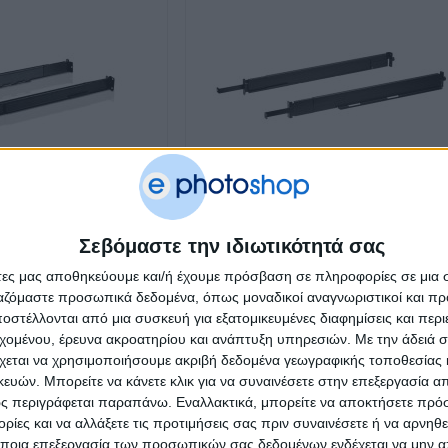
Σεβόμαστε την ιδιωτικότητά σας
άτες μας αποθηκεύουμε και/ή έχουμε πρόσβαση σε πληροφορίες σε μια
vm Console Aten 2X-011G
Rack Mount Kit Module Easy Short Aten 2K
0005
ργαζόμαστε προσωπικά δεδομένα, όπως μοναδικοί αναγνωριστικοί και 
€
66.30
€
23
στέλλονται από μια συσκευή για εξατομικευμένες διαφημίσεις και περ
εχομένου, έρευνα ακροατηρίου και ανάπτυξη υπηρεσιών.
Με την άδειά σα
χεται να χρησιμοποιήσουμε ακριβή δεδομένα γεωγραφικής τοποθεσίας 
ών. Μπορείτε να κάνετε κλικ για να συναινέσετε στην επεξεργασία απ
ς περιγράφεται παραπάνω. Εναλλακτικά, μπορείτε να αποκτήσετε πρό
ίες και να αλλάξετε τις προτιμήσεις σας πριν συναινέσετε ή να αρνηθεί
ποια επεξεργασία των προσωπικών σας δεδομένων ενδέχεται να μην απ