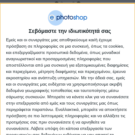
3
απο
3
Βιδωτός λαμπτήρας οικονομίας LED
2370lm. 4U / 24W / E27 με ψυχρό φως
Σεβόμαστε την ιδιωτικότητά σας
ενεργειακής κλάσης Α OEM 47760
Εμείς και οι συνεργάτες μας αποθηκεύουμε και/ή έχουμε
πρόσβαση σε πληροφορίες σε μια συσκευή, όπως τα cookies,
και επεξεργαζόμαστε προσωπικά δεδομένα, όπως μοναδικοί
αναγνωριστικοί και προσαρμοσμένες πληροφορίες που
αποστέλλονται από μια συσκευή για εξατομικευμένες διαφημίσεις
και περιεχόμενο, μέτρηση διαφήμισης και περιεχομένου, έρευνα
ακροατηρίου και ανάπτυξη υπηρεσιών.
Με την άδειά σας, εμείς
και οι συνεργάτες μας ενδέχεται να χρησιμοποιήσουμε ακριβή
δεδομένα γεωγραφικής τοποθεσίας και ταυτοποίησης μέσω
σάρωσης συσκευών. Μπορείτε να κάνετε κλικ για να συναινέσετε
στην επεξεργασία από εμάς και τους συνεργάτες μας όπως
περιγράφεται παραπάνω. Εναλλακτικά, μπορείτε να αποκτήσετε
πρόσβαση σε πιο λεπτομερείς πληροφορίες και να αλλάξετε τις
προτιμήσεις σας πριν συναινέσετε ή να αρνηθείτε να
συναινέσετε.
Λάβετε υπόψη ότι κάποια επεξεργασία των
προσωπικών σας δεδομένων ενδέχεται να μην απαιτεί τη