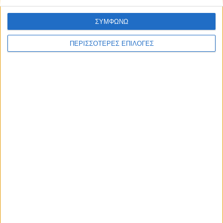
Ισχύς: 24W
Τάση: AC85-265V
ΣΥΜΦΩΝΩ
Θερμοκρασία λειτουργίας: -25°C ~ 45°C
Φωτεινότητα: 2370 lm
ΠΕΡΙΣΣΟΤΕΡΕΣ ΕΠΙΛΟΓΕΣ
Διαστάσεις (Διάμετρος x Ύψος): 5.5 x 19.8 εκατοστά
Χαρακτηριστικά
Αρχεία
Φυλλάδιο Κατασκευαστή
Διαθεσιμότητα
Τρόποι πληρωμής
Αναλώσιμα
ΑΠΟΣΤΟΛΈΣ ΚΑΙ ΜΕ ΑΝΤΙΚΑΤΑΒΟΛΗ