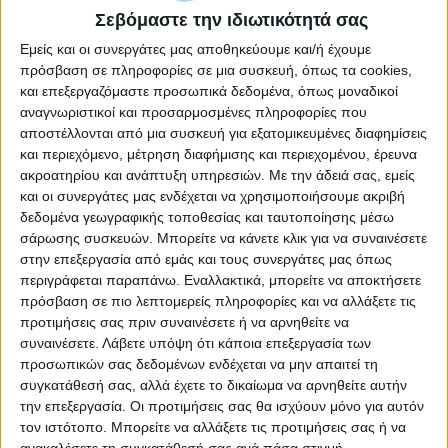
Σεβόμαστε την ιδιωτικότητά σας
Εμείς και οι συνεργάτες μας αποθηκεύουμε και/ή έχουμε
Port Blocker Usb (Without Key) Pack
πρόσβαση σε πληροφορίες σε μια συσκευή, όπως τα cookies,
Of 10 Blue Lindy 40462
και επεξεργαζόμαστε προσωπικά δεδομένα, όπως μοναδικοί
αναγνωριστικοί και προσαρμοσμένες πληροφορίες που
αποστέλλονται από μια συσκευή για εξατομικευμένες διαφημίσεις
και περιεχόμενο, μέτρηση διαφήμισης και περιεχομένου, έρευνα
ακροατηρίου και ανάπτυξη υπηρεσιών.
Με την άδειά σας, εμείς
και οι συνεργάτες μας ενδέχεται να χρησιμοποιήσουμε ακριβή
δεδομένα γεωγραφικής τοποθεσίας και ταυτοποίησης μέσω
σάρωσης συσκευών. Μπορείτε να κάνετε κλικ για να συναινέσετε
στην επεξεργασία από εμάς και τους συνεργάτες μας όπως
περιγράφεται παραπάνω. Εναλλακτικά, μπορείτε να αποκτήσετε
πρόσβαση σε πιο λεπτομερείς πληροφορίες και να αλλάξετε τις
προτιμήσεις σας πριν συναινέσετε ή να αρνηθείτε να
συναινέσετε.
Λάβετε υπόψη ότι κάποια επεξεργασία των
προσωπικών σας δεδομένων ενδέχεται να μην απαιτεί τη
συγκατάθεσή σας, αλλά έχετε το δικαίωμα να αρνηθείτε αυτήν
την επεξεργασία. Οι προτιμήσεις σας θα ισχύουν μόνο για αυτόν
τον ιστότοπο. Μπορείτε να αλλάξετε τις προτιμήσεις σας ή να
ανακαλέσετε τη συγκατάθεσή σας ανά πάσα στιγμή