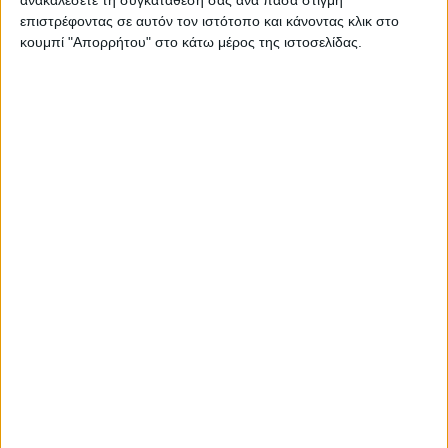
επιστρέφοντας σε αυτόν τον ιστότοπο και κάνοντας κλικ στο
κουμπί "Απορρήτου" στο κάτω μέρος της ιστοσελίδας.
€
27.30
Κωδικός
A0462
Κατασκευαστή
(MPN):
ΚΩΔΙΚΟΣ:
A0462
Lindy
Διαθεσιμότητα:
1-3 ημέρες
−
+
ΣΤΟ ΚΑΛΆΘΙ
Περιγραφή