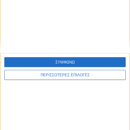
Χαρακτηριστικά
Αρχεία
Φυλλάδιο Κατασκευαστή
Διαθεσιμότητα
Τρόποι πληρωμής
ΣΥΜΦΩΝΩ
Αναλώσιμα
ΠΕΡΙΣΣΟΤΕΡΕΣ ΕΠΙΛΟΓΕΣ
ΑΠΟΣΤΟΛΈΣ ΚΑΙ ΜΕ ΑΝΤΙΚΑΤΑΒΟΛΗ
Εξοδα αποστολής 3,40€,
Κόστος αντικαταβολής 1,90€