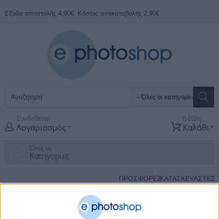
Εξοδα αποστολής 4,90€, Κόστος αντικαταβολής 2,90€
Συνδεθείτε
0 Είδη
Λογαριασμός
Καλάθι
Όλες οι
Κατηγορίες
ΠΡΟΣΦΟΡΕΣ
ΚΑΤΑΣΚΕΥΑΣΤΈΣ
Αρχική Σελίδα
Υπολογιστες
Office - Computer Accessories
Port
Blockers
Port Blocker Usb (Without Key) Pack Of 10 Blue Lindy 40462
4
απο
20