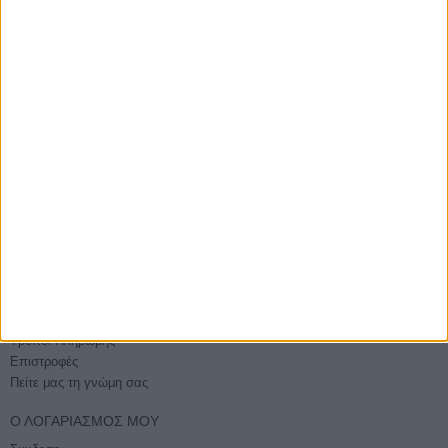
ΑΓΟΡΆΣΤΕ ΧΩΡΊΣ ΕΓΓΡΑΦΉ
Βάλτε την παραγγελία σας και χωρίς εγγραφή
E-PHOTOSHOP.GR
Επικοινωνία
Ποιοί είμαστε
Όροι χρήσης - Ασφάλεια συναλλαγών
Sitemap
ΕΞΥΠΗΡΈΤΗΣΗ
Τρόποι Αποστολής
Τρόποι Πληρωμής
Επιστροφές
Πείτε μας τη γνώμη σας
Ο ΛΟΓΑΡΙΑΣΜΌΣ ΜΟΥ