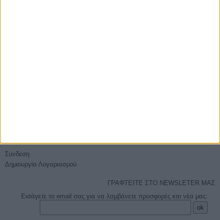
E-PHOTOSHOP.GR
Επικοινωνία
Ποιοί είμαστε
Όροι χρήσης - Ασφάλεια συναλλαγών
Sitemap
ΕΞΥΠΗΡΈΤΗΣΗ
Τρόποι Αποστολής
Τρόποι Πληρωμής
Επιστροφές
Πείτε μας τη γνώμη σας
Ο ΛΟΓΑΡΙΑΣΜΌΣ ΜΟΥ
Συνδεση
Δημιουργία Λογαριασμού
ΓΡΑΦΤΕΙΤΕ ΣΤΟ NEWSLETER ΜΑΣ
Εισάγετε το email σας για να λαμβάνετε προσφορές και νέα μας: