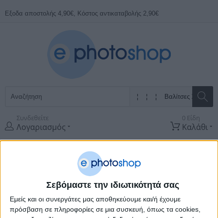
Εξοδα αποστολής 4,90€, Κόστος αντικαταβολής 2,90€
Συνδεθείτε
0 Είδη
Λογαριασμός
Καλάθι
Όλες οι
Κατηγορίες
ΠΡΟΣΦΟΡΕΣ
ΚΑΤΑΣΚΕΥΑΣΤΈΣ
Σεβόμαστε την ιδιωτικότητά σας
Εμείς και οι συνεργάτες μας αποθηκεύουμε και/ή έχουμε
Αρχική Σελίδα
Φωτογραφικά
Φωτογραφικος Εξοπλισμος
Αλμπουμ
& Κορνιζες
Βαλίτσες Άλμπουμ
πρόσβαση σε πληροφορίες σε μια συσκευή, όπως τα cookies,