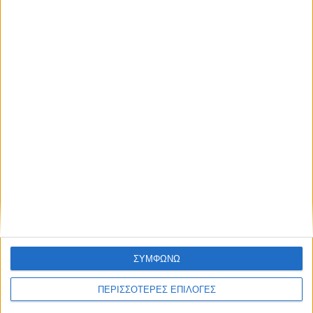
ΑΠΟΣΤΟΛΈΣ ΚΑΙ ΜΕ ΑΝΤΙΚΑΤΑΒΟΛΗ
Εξοδα αποστολής 4,90€,
Κόστος αντικαταβολής 2,90€
ΕΠΙΣΤΡΟΦΈΣ
Δεχόμαστε επιστροφές προϊόντων εντός 20 ημερών από την ημερομηνία
παραλαβής
ΣΥΜΦΩΝΩ
ΑΓΟΡΆΣΤΕ ΧΩΡΊΣ ΕΓΓΡΑΦΉ
ΠΕΡΙΣΣΟΤΕΡΕΣ ΕΠΙΛΟΓΕΣ
Βάλτε την παραγγελία σας και χωρίς εγγραφή