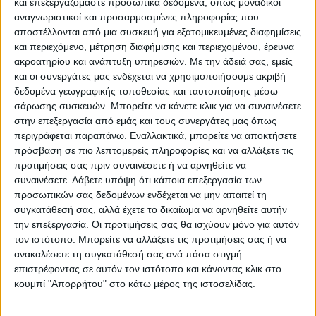
και επεξεργαζόμαστε προσωπικά δεδομένα, όπως μοναδικοί
αναγνωριστικοί και προσαρμοσμένες πληροφορίες που
ΥΠΟΚΑΤΗΓΟΡΊΕΣ
αποστέλλονται από μια συσκευή για εξατομικευμένες διαφημίσεις
και περιεχόμενο, μέτρηση διαφήμισης και περιεχομένου, έρευνα
ΔΙΑΘΕΣΙΜΌΤΗΤΑ
ακροατηρίου και ανάπτυξη υπηρεσιών.
Με την άδειά σας, εμείς
και οι συνεργάτες μας ενδέχεται να χρησιμοποιήσουμε ακριβή
Άμεση παραλαβή / Παράδοση 1 έως 3 ημέρες
δεδομένα γεωγραφικής τοποθεσίας και ταυτοποίησης μέσω
1-3 ημέρες
σάρωσης συσκευών. Μπορείτε να κάνετε κλικ για να συναινέσετε
4-7 ημέρες
στην επεξεργασία από εμάς και τους συνεργάτες μας όπως
7-10 ημέρες
περιγράφεται παραπάνω. Εναλλακτικά, μπορείτε να αποκτήσετε
Κατόπιν Παραγγελίας
πρόσβαση σε πιο λεπτομερείς πληροφορίες και να αλλάξετε τις
προτιμήσεις σας πριν συναινέσετε ή να αρνηθείτε να
ΕΠΑΝΑΦΟΡΆ
συναινέσετε.
Λάβετε υπόψη ότι κάποια επεξεργασία των
προσωπικών σας δεδομένων ενδέχεται να μην απαιτεί τη
συγκατάθεσή σας, αλλά έχετε το δικαίωμα να αρνηθείτε αυτήν
την επεξεργασία. Οι προτιμήσεις σας θα ισχύουν μόνο για αυτόν
Βαλίτσες Άλμπουμ
τον ιστότοπο. Μπορείτε να αλλάξετε τις προτιμήσεις σας ή να
ανακαλέσετε τη συγκατάθεσή σας ανά πάσα στιγμή
επιστρέφοντας σε αυτόν τον ιστότοπο και κάνοντας κλικ στο
κουμπί "Απορρήτου" στο κάτω μέρος της ιστοσελίδας.
Δεν υπάρχουν προϊόντα Κάτω από αυτήν την Κατηγορία.