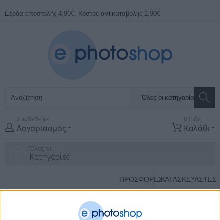
Εξοδα αποστολής 4,90€, Κόστος αντικαταβολής 2,90€
Συνδεθείτε
0 Είδη
Λογαριασμός
Καλάθι
Όλες οι
Κατηγορίες
ΠΡΟΣΦΟΡΕΣ
ΚΑΤΑΣΚΕΥΑΣΤΈΣ
Αρχική Σελίδα
Οργάνωση & Εξοπλισμός γραφείου
Καταστροφεις
Εγγραφων
Λωρίδας
Καταστροφέας Εγγράφων EBA 2127 S Strip cut
8
απο
11