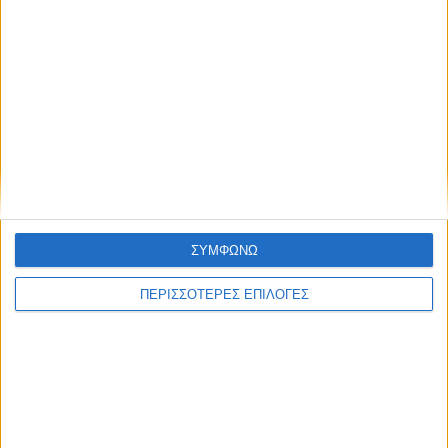
Strip cut 4mm - Κοπή 18-20 φύλλων 80gsm Ξύλινος Κάδος 100lt -
Άνοιγμα 260mm Επίπεδο ασφαλείας 2 - Διακόπτης Reverse Safety Flap
- Λειτουργία Standby Τροχήλατος - Αθόρυβη λειτουργία
Φυλλάδιο Κατασκευαστή
Χαρακτηριστικά
Αρχεία
Φυλλάδιο Κατασκευαστή
Διαθεσιμότητα
ΣΥΜΦΩΝΩ
Τρόποι πληρωμής
ΠΕΡΙΣΣΟΤΕΡΕΣ ΕΠΙΛΟΓΕΣ
Αναλώσιμα
ΑΠΟΣΤΟΛΈΣ ΚΑΙ ΜΕ ΑΝΤΙΚΑΤΑΒΟΛΗ
Εξοδα αποστολής 3,40€,