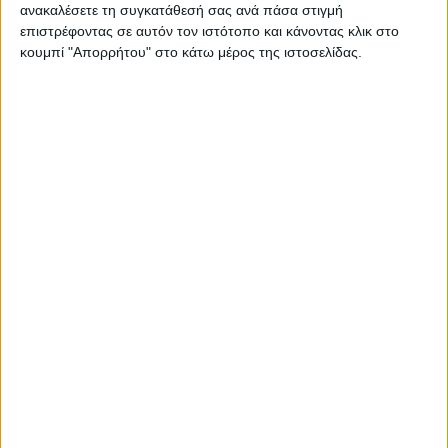
ανακαλέσετε τη συγκατάθεσή σας ανά πάσα στιγμή
επιστρέφοντας σε αυτόν τον ιστότοπο και κάνοντας κλικ στο
κουμπί "Απορρήτου" στο κάτω μέρος της ιστοσελίδας.
€
1,217.00
Κωδικός
2127 S Strip cut
Κατασκευαστή
(MPN):
ΚΩΔΙΚΟΣ:
60110860
EBA
Διαθεσιμότητα:
1-3 ημέρες
−
+
ΣΤΟ ΚΑΛΆΘΙ
Περιγραφή