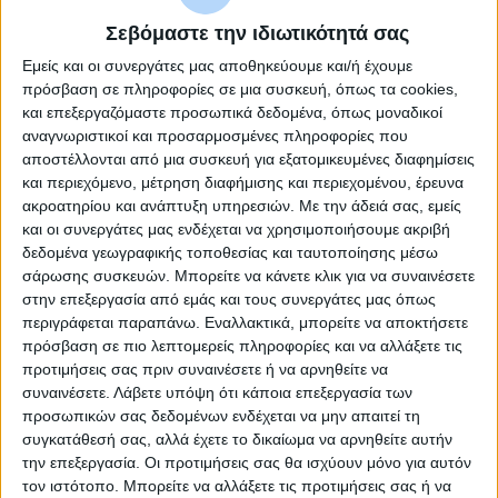
Σεβόμαστε την ιδιωτικότητά σας
Καταστροφέας Εγγράφων EBA 2127 S
Εμείς και οι συνεργάτες μας αποθηκεύουμε και/ή έχουμε
πρόσβαση σε πληροφορίες σε μια συσκευή, όπως τα cookies,
Strip cut
και επεξεργαζόμαστε προσωπικά δεδομένα, όπως μοναδικοί
αναγνωριστικοί και προσαρμοσμένες πληροφορίες που
αποστέλλονται από μια συσκευή για εξατομικευμένες διαφημίσεις
και περιεχόμενο, μέτρηση διαφήμισης και περιεχομένου, έρευνα
ακροατηρίου και ανάπτυξη υπηρεσιών.
Με την άδειά σας, εμείς
και οι συνεργάτες μας ενδέχεται να χρησιμοποιήσουμε ακριβή
δεδομένα γεωγραφικής τοποθεσίας και ταυτοποίησης μέσω
σάρωσης συσκευών. Μπορείτε να κάνετε κλικ για να συναινέσετε
στην επεξεργασία από εμάς και τους συνεργάτες μας όπως
περιγράφεται παραπάνω. Εναλλακτικά, μπορείτε να αποκτήσετε
πρόσβαση σε πιο λεπτομερείς πληροφορίες και να αλλάξετε τις
προτιμήσεις σας πριν συναινέσετε ή να αρνηθείτε να
συναινέσετε.
Λάβετε υπόψη ότι κάποια επεξεργασία των
προσωπικών σας δεδομένων ενδέχεται να μην απαιτεί τη
συγκατάθεσή σας, αλλά έχετε το δικαίωμα να αρνηθείτε αυτήν
την επεξεργασία. Οι προτιμήσεις σας θα ισχύουν μόνο για αυτόν
τον ιστότοπο. Μπορείτε να αλλάξετε τις προτιμήσεις σας ή να