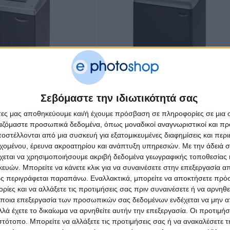
Σεβόμαστε την ιδιωτικότητά σας
άτες μας αποθηκεύουμε και/ή έχουμε πρόσβαση σε πληροφορίες σε μια
ργαζόμαστε προσωπικά δεδομένα, όπως μοναδικοί αναγνωριστικοί και 
στέλλονται από μια συσκευή για εξατομικευμένες διαφημίσεις και περ
γράφων EBA 2331 S
Καταστροφέας Εγγράφων EBA 2127 S Stri
εχομένου, έρευνα ακροατηρίου και ανάπτυξη υπηρεσιών.
Με την άδειά σα
cut
€
1,554.00
χεται να χρησιμοποιήσουμε ακριβή δεδομένα γεωγραφικής τοποθεσίας 
€
1,21
ών. Μπορείτε να κάνετε κλικ για να συναινέσετε στην επεξεργασία απ
ς περιγράφεται παραπάνω. Εναλλακτικά, μπορείτε να αποκτήσετε πρό
ίες και να αλλάξετε τις προτιμήσεις σας πριν συναινέσετε ή να αρνηθεί
- 20%
- 
ποια επεξεργασία των προσωπικών σας δεδομένων ενδέχεται να μην απ
λά έχετε το δικαίωμα να αρνηθείτε αυτήν την επεξεργασία. Οι προτιμήσ
ιστότοπο. Μπορείτε να αλλάξετε τις προτιμήσεις σας ή να ανακαλέσετε