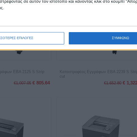
στρέφοντας σε αυτόν τον ιστότοπο και κάνοντας κλικ στο κουμπί "Απ
ς.
ΣΣΟΤΕΡΕΣ ΕΠΙΛΟΓΕΣ
ΣΥΜΦΩΝΩ
ράφων EBA 2125 S Strip
Καταστροφέας Εγγράφων EBA 2239 S Stri
cut
€
805.64
€
1,32
€
1,007.05
€
1,652.80