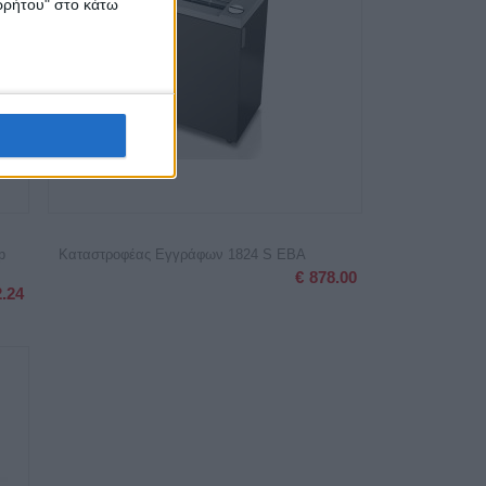
ορρήτου" στο κάτω
p
Καταστροφέας Εγγράφων 1824 S EBA
€
878.00
2.24