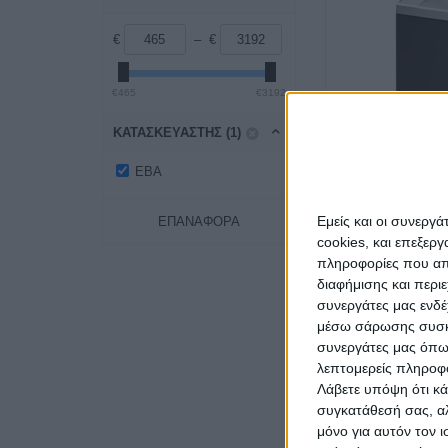
€
– €
€465
€3192
ΚΑΤΑΣΚΕΥΑΣΤΉΣ (1)
EBA
Εμείς και οι συνεργ
ΕΠΑΝΑΦΟΡΆ
cookies, και επεξε
πληροφορίες που απο
Καταστροφέας Εγ
διαφήμισης και περι
συνεργάτες μας ενδέ
μέσω σάρωσης συσκευ
συνεργάτες μας όπω
λεπτομερείς πληροφορ
Λάβετε υπόψη ότι κά
συγκατάθεσή σας, αλ
μόνο για αυτόν τον 