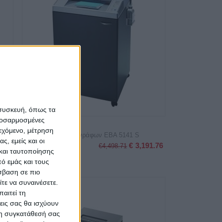
 συσκευή, όπως τα
προσαρμοσμένες
ιεχόμενο, μέτρηση
p
Καταστροφέας Εγγράφων EBA 5141 S
ς, εμείς και οι
€
3,191.76
€
4,498.71
και ταυτοποίησης
7.00
ό εμάς και τους
σβαση σε πιο
τε να συναινέσετε.
20%
αιτεί τη
εις σας θα ισχύουν
 τη συγκατάθεσή σας