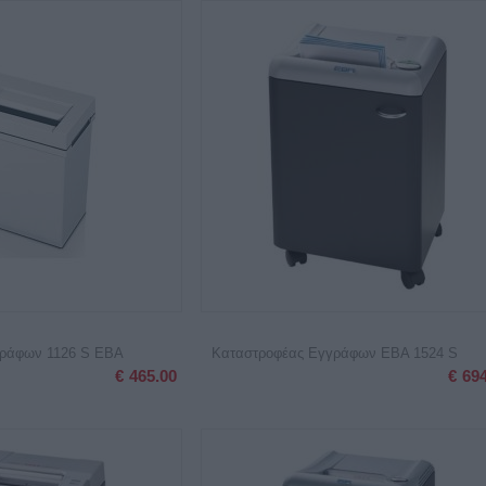
γράφων 1126 S EBA
Καταστροφέας Εγγράφων EBA 1524 S
€
465.00
€
69