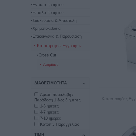
Εντυπα Γραφειου
Επιπλα Γραφειου
Συσκευασια & Αποστολη
Χρηματοκιβωτια
Επικοινωνια & Παρουσιαση
Καταστροφεις Εγγραφων
Cross Cut
Λωρίδας
ΔΙΑΘΕΣΙΜΌΤΗΤΑ
Άμεση παραλαβή /
Καταστροφέας Εγ
Παράδοση 1 έως 3 ημέρες
1-3 ημέρες
4-7 ημέρες
7-10 ημέρες
Κατόπιν Παραγγελίας
ΤΙΜΗ